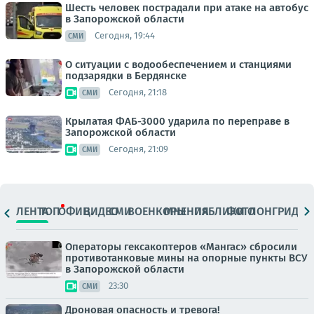
Шесть человек пострадали при атаке на автобус
в Запорожской области
Сегодня, 19:44
СМИ
О ситуации с водообеспечением и станциями
подзарядки в Бердянске
Сегодня, 21:18
СМИ
Крылатая ФАБ-3000 ударила по переправе в
Запорожской области
Сегодня, 21:09
СМИ
ЛЕНТА
ТОП
ОФИЦ.
ВИДЕО
СМИ
ВОЕНКОРЫ
МНЕНИЯ
ПАБЛИКИ
ФОТО
ЛОНГРИДЫ
Операторы гексакоптеров «Мангас» сбросили
противотанковые мины на опорные пункты ВСУ
в Запорожской области
23:30
СМИ
Дроновая опасность и тревога!