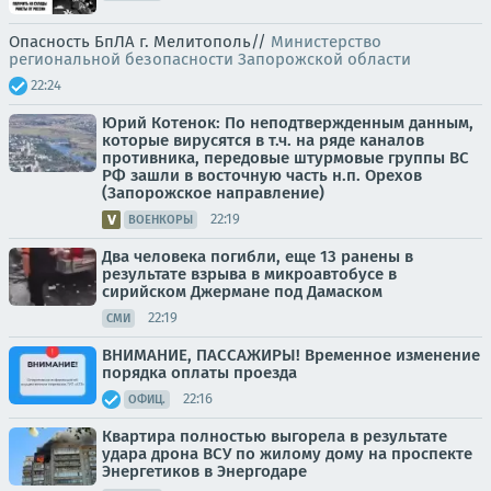
Опасность БпЛА г. Мелитополь//
Министерство
региональной безопасности Запорожской области
22:24
Юрий Котенок: По неподтвержденным данным,
которые вирусятся в т.ч. на ряде каналов
противника, передовые штурмовые группы ВС
РФ зашли в восточную часть н.п. Орехов
(Запорожское направление)
22:19
ВОЕНКОРЫ
Два человека погибли, еще 13 ранены в
результате взрыва в микроавтобусе в
сирийском Джермане под Дамаском
22:19
СМИ
ВНИМАНИЕ, ПАССАЖИРЫ! Временное изменение
порядка оплаты проезда
22:16
ОФИЦ.
Квартира полностью выгорела в результате
удара дрона ВСУ по жилому дому на проспекте
Энергетиков в Энергодаре