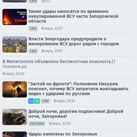
00:13
СМИ
Также удары наносятся по временно
оккупированной ВСУ части Запорожской
области
Вчера, 23:57
СМИ
Власти Энергодара предупредили о
минировании ВСУ дорог рядом с городом
Вчера, 23:57
СМИ
В Мелитополе объявлена беспилотная опасность//
Украина.ру
Вчера, 23:49
"Застой на фронте": Полковник Нахушев
пояснил, почему ВСУ запретили выкладывать
видео с ударами по русским
Вчера, 23:33
СМИ
Доброй ночи, дорогие подписчики! Доброй
ночи, Запорожье!
Вчера, 23:30
ПАБЛИКИ
Удары нанесены по Запорожью