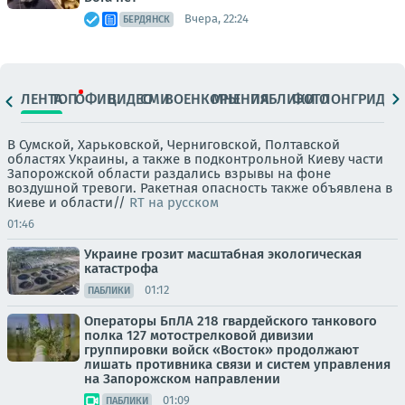
Вчера, 22:24
БЕРДЯНСК
ЛЕНТА
ТОП
ОФИЦ.
ВИДЕО
СМИ
ВОЕНКОРЫ
МНЕНИЯ
ПАБЛИКИ
ФОТО
ЛОНГРИДЫ
В Сумской, Харьковской, Черниговской, Полтавской
областях Украины, а также в подконтрольной Киеву части
Запорожской области раздались взрывы на фоне
воздушной тревоги. Ракетная опасность также объявлена в
Киеве и области//
RT на русском
01:46
Украине грозит масштабная экологическая
катастрофа
01:12
ПАБЛИКИ
Операторы БпЛА 218 гвардейского танкового
полка 127 мотострелковой дивизии
группировки войск «Восток» продолжают
лишать противника связи и систем управления
на Запорожском направлении
01:09
ПАБЛИКИ