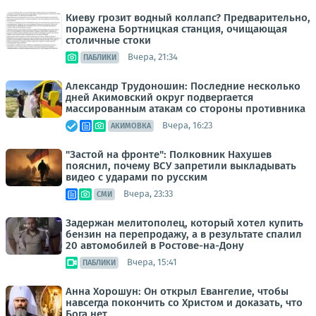
Киеву грозит водный коллапс? Предварительно,
поражена Бортницкая станция, очищающая
столичные стоки
Вчера, 21:34
ПАБЛИКИ
Александр Трудоношин: Последние несколько
дней Акимовский округ подвергается
массированным атакам со стороны противника
Вчера, 16:23
АКИМОВКА
"Застой на фронте": Полковник Нахушев
пояснил, почему ВСУ запретили выкладывать
видео с ударами по русским
Вчера, 23:33
СМИ
Задержан мелитополец, который хотел купить
бензин на перепродажу, а в результате спалил
20 автомобилей в Ростове-на-Дону
Вчера, 15:41
ПАБЛИКИ
Анна Хорошун: Он открыл Евангелие, чтобы
навсегда покончить со Христом и доказать, что
Бога нет