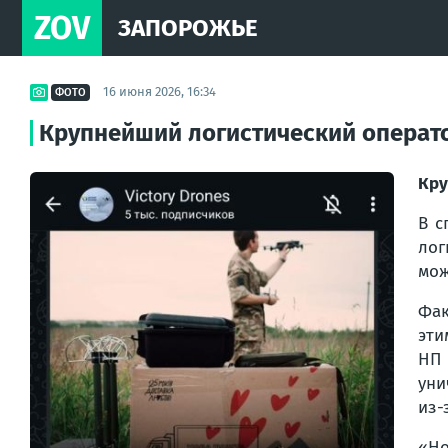
ZOV
ЗАПОРОЖЬЕ
16 июня 2026, 16:34
ФОТО
Крупнейший логистический операт
Кру
В с
лог
мож
Фак
эти
НП 
уни
из-
«Но