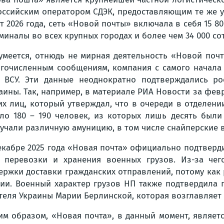
оссийским оператором СДЭК, предоставляющим те же у
т 2026 года, сеть «Новой почты» включала в себя 15 
миналы во всех крупных городах и более чем 34 000 со
умеется, отнюдь не мирная деятельность «Новой поч
гочисленным сообщениям, компания с самого начала 
 ВСУ. Эти данные неоднократно подтверждались р
аины. Так, например, в материале РИА Новости за фев
их лиц, который утверждал, что в очереди в отделен
ло 180 – 190 человек, из которых лишь десять были
учали различную амуницию, в том числе снайперские 
екабре 2025 года «Новая почта» официально подтверд
 перевозки и хранения военных грузов. Из-за чег
ержки доставки гражданских отправлений, потому ка
ии. Военный характер грузов НП также подтвердила 
теля Украины Марии Берлинской, которая возглавляет 
им образом, «Новая почта», в данный момент, являет