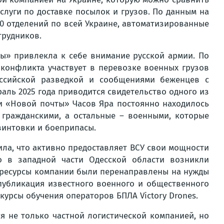
слуги по доставке посылок и грузов. По данным на
800 отделений по всей Украине, автоматизированные
трудников.
ты» привлекла к себе внимание русской армии. По
конфликта участвует в перевозке военных грузов
оссийской разведкой и сообщениями беженцев с
раль 2025 года приводится свидетельство одного из
ии «Новой почты» Часов Яра постоянно находилось
 гражданскими, а остальные – военными, которые
винтовки и боеприпасы.
ила, что активно предоставляет ВСУ свои мощности
о в западной части Одесской области возникли
к ресурсы компании были перенаправлены на нужды
публикация известного военного и общественного
курсы обучения операторов БПЛА Victory Drones.
ся не только частной логистической компанией, но