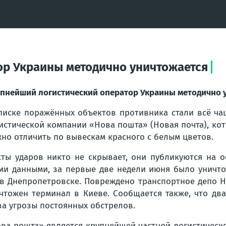
ор Украины методично уничтожается
пнейший логистический оператор Украины методично 
писке поражённых объектов противника стали всё ча
истической компании «Нова пошта» (Новая почта), ко
но отличить по вывескам красного с белым цветов.
ты ударов никто не скрывает, они публикуются на о
ми данными, за первые две недели июня было уничт
в Днепропетровске. Повреждено транспортное депо Н
чтожен терминал в Киеве. Сообщается также, что дв
за угрозы постоянных обстрелов.
ва пошта» является крупнейшей частной логистическ