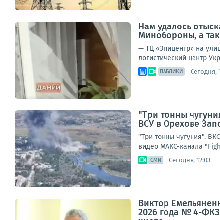
Нам удалось отыск
Минобороны, а та
— ТЦ «Эпицентр» на улиц
логистический центр Укр
Сегодня, 1
ПАБЛИКИ
"Три тонны чугуни
ВСУ в Орехове Зап
"Три тонны чугуния". В
видео МАКС-канала "Figh
Сегодня, 12:03
СМИ
Виктор Емельяненк
2026 года № 4-ФК