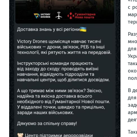
с р
мар
тер
Раз
мно
для
Укр
так
око
пол
В д
для
зад
арм
дея
Так