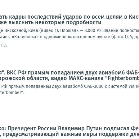
ать кадры последствий ударов по всем целям в Кие
кже выяснить некоторые подробности
е Вискозной, Киев (видео 1). Площадь — 8.000 м2. Здание полност
аины «Калиновка» в одноименном населнном пункте (фото 1). Удар
1:35
я". ВКС РФ прямым попаданием двух авиабомб ФАБ
орожской области, видео МАКС-канала "Fighterbom
КС РФ прямым попаданием двух авиабомб ФАБ-3000 с системой УМП
terbomber".
о: Президент России Владимир Путин подписал Фе
З, предусматривающий важные меры поддержки для