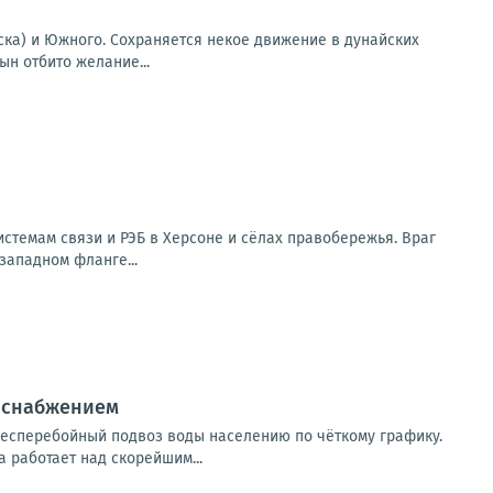
ска) и Южного. Сохраняется некое движение в дунайских
ын отбито желание...
стемам связи и РЭБ в Херсоне и сёлах правобережья. Враг
западном фланге...
доснабжением
есперебойный подвоз воды населению по чёткому графику.
 работает над скорейшим...