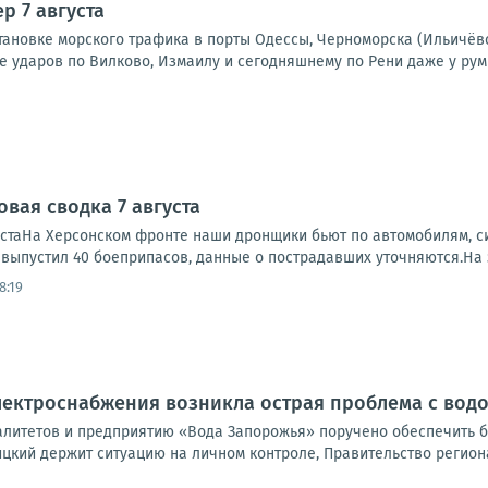
р 7 августа
тановке морского трафика в порты Одессы, Черноморска (Ильичёв
е ударов по Вилково, Измаилу и сегодняшнему по Рени даже у рум
вая сводка 7 августа
устаНа Херсонском фронте наши дронщики бьют по автомобилям, си
, выпустил 40 боеприпасов, данные о пострадавших уточняются.На 
8:19
электроснабжения возникла острая проблема с во
литетов и предприятию «Вода Запорожья» поручено обеспечить б
цкий держит ситуацию на личном контроле, Правительство региона