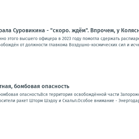
ала Суровикина - "скоро. ждём". Впрочем, у Коля
но этого высшего офицера в 2023 году помогла сдержать распиаре
вобождён от должности главкома Воздушно-космических сил и исчез
ная, бомбовая опасность
бомбовая опасностьВся территория освобождённой части Запорожс
сители ракет Шторм Шэдоу и Скальп.Особое внимание - Энергодар.