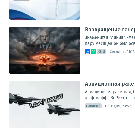
Возвращение генер
Знаменитая "линия" имен
пару месяцев он был ос
Сегодня, 21:18
СМИ
Авиационная ракет
Авиационная ракетная, 
люфтваффе ЗеРейха - но
Сегодня, 20:52
ПАБЛИКИ