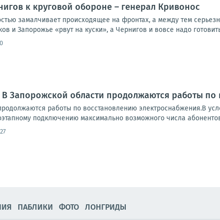
нигов к круговой обороне – генерал Кривонос
стью замалчивает происходящее на фронтах, а между тем серьезн
ков и Запорожье «рвут на куски», а Чернигов и вовсе надо готовить
0
: В Запорожской области продолжаются работы по
продолжаются работы по восстановлению электроснабжения.В усл
оэтапному подключению максимально возможного числа абонентов.
27
НИЯ
ПАБЛИКИ
ФОТО
ЛОНГРИДЫ