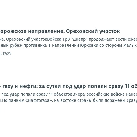
порожское направление. Ореховский участок
е. Ореховский участокВойска ГрВ "Днепр" продолжают вести ожес
ный рубеж противника в направлении Юрковки со стороны Малых
 17:23
 газу и нефти: за сутки под удар попали сразу 11 о
ки под удар попали сразу 11 объектовВчера российские войска нан
.По данным «Нафтогаза», на востоке страны были поражены сразу 
3