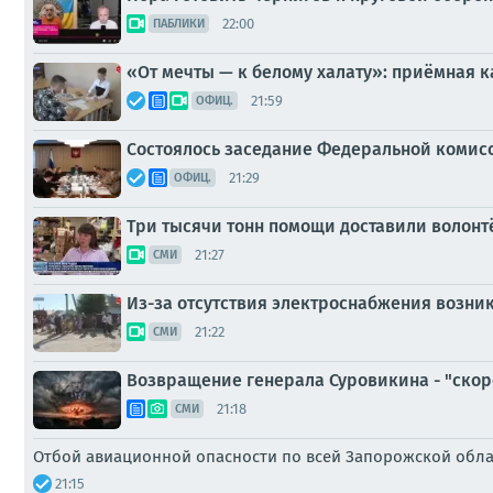
22:00
ПАБЛИКИ
«От мечты — к белому халату»: приёмная 
21:59
ОФИЦ.
Состоялось заседание Федеральной комис
21:29
ОФИЦ.
Три тысячи тонн помощи доставили волон
21:27
СМИ
Из-за отсутствия электроснабжения возни
21:22
СМИ
Возвращение генерала Суровикина - "скоро
21:18
СМИ
Отбой авиационной опасности по всей Запорожской обл
21:15