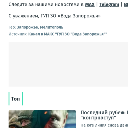
Следите за нашими новостями в
MAX
|
Telegram
|
В
С уважением, ГУП ЗО «Вода Запорожья»
Гео:
Запорожье
,
Мелитополь
Источник:
Канал в МАКС "ГУП ЗО "Вода Запорожья""
Топ
Последний рубеж: 
"контрнаступ"
На юге линия снова дви