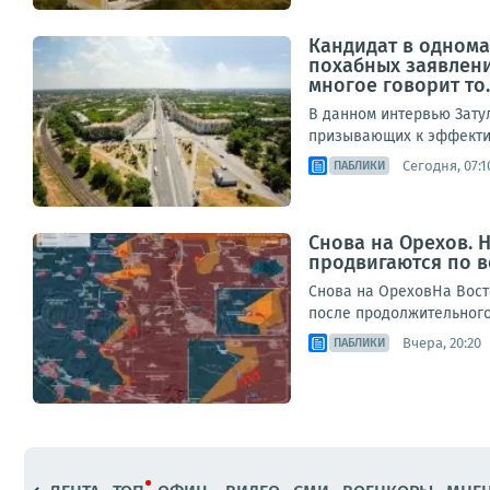
Кандидат в однома
похабных заявлени
многое говорит то..
В данном интервью Зату
призывающих к эффектив
Сегодня, 07:1
ПАБЛИКИ
Снова на Орехов.
продвигаются по 
Снова на ОреховНа Вост
после продолжительного 
Вчера, 20:20
ПАБЛИКИ