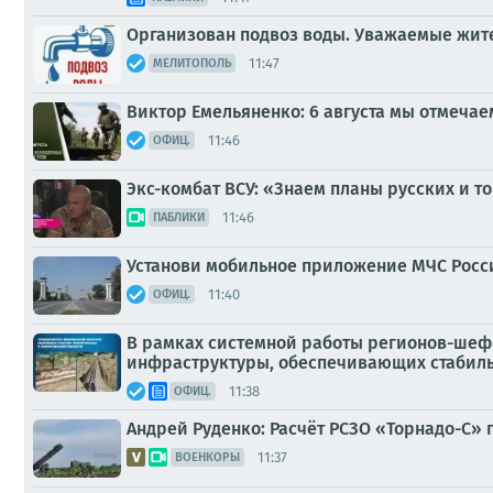
Организован подвоз воды. Уважаемые жит
11:47
МЕЛИТОПОЛЬ
Виктор Емельяненко: 6 августа мы отмеча
11:46
ОФИЦ.
Экс-комбат ВСУ: «Знаем планы русских и 
11:46
ПАБЛИКИ
Установи мобильное приложение МЧС Pocс
11:40
ОФИЦ.
В рамках системной работы регионов-шеф
инфраструктуры, обеспечивающих стабиль
11:38
ОФИЦ.
Андрей Руденко: Расчёт РСЗО «Торнадо-С»
11:37
ВОЕНКОРЫ