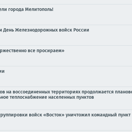
ели города Мелитополь!
ем День Железнодорожных войск России
торжественно все просираем»
ии
ов на воссоединенных территориях продолжается плано
ное теплоснабжение населенных пунктов
 группировки войск «Восток» уничтожил командный пункт