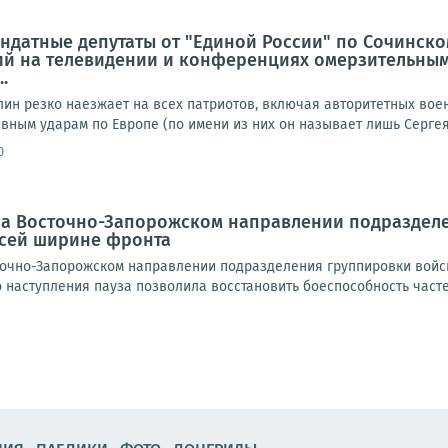
ндатные депутаты от "Единой России" по Сочинско
й на телевидении и конференциях омерзительным
.
лин резко наезжает на всех патриотов, включая авторитетных вое
ным ударам по Европе (по имени из них он называет лишь Сергея 
0
 На Восточно-Запорожском направлении подраздел
всей ширине фронта
очно-Запорожском направлении подразделения группировки войск
наступления пауза позволила восстановить боеспособность частей 