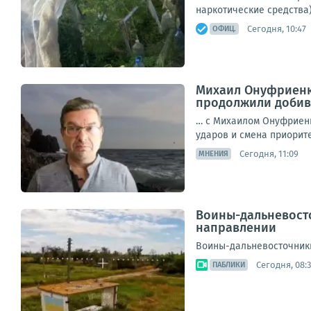
наркотические средства) 
Сегодня, 10:47
ОФИЦ.
Михаил Онуфриенк
продолжили добива
… с Михаилом Онуфриенк
ударов и смена приоритет
Сегодня, 11:09
МНЕНИЯ
Воины-дальневост
направлении
Воины-дальневосточники
Сегодня, 08:
ПАБЛИКИ