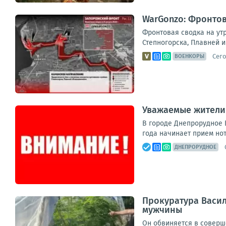
WarGonzo: Фронтова
Фронтовая сводка на ут
Степногорска, Плавней и
Сего
ВОЕНКОРЫ
Уважаемые жители 
В городе Днепрорудное В
года начинает прием но
ДНЕПРОРУДНОЕ
Прокуратура Васил
мужчины
Он обвиняется в соверше