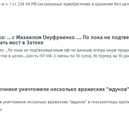
и ч. 1 ст. 228 УК РФ (незаконные приобретение и хранение без цели
о: … с Михаилом Онуфриенко …. По пока не подтв
ть мост в Затоке
о …По пока не подтвержденным оф-но данным, вчера наши продолж
ов в целях....Шесть ПЛ ЧФ. 3 смены по 10 суток, 36 торпед на 10 дне
очники уничтожили несколько вражеских "ждунов"
 уничтожили несколько вражеских "ждунов" и гексакоптеры против
38