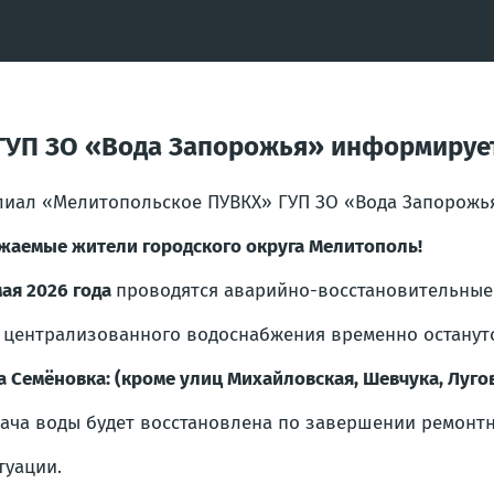
УП ЗО «Вода Запорожья» информирует
иал «Мелитопольское ПУВКХ» ГУП ЗО «Вода Запорожь
жаемые жители городского округа Мелитополь!
мая 2026 года
проводятся аварийно-восстановительные
 централизованного водоснабжения временно останут
а Семёновка: (кроме улиц Михайловская, Шевчука, Лугов
ача воды будет восстановлена по завершении ремонтн
туации.