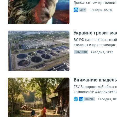
Донбассе тем временем с
Сегодня, 05:30
СМИ
Украине грозит ма
ВС РФ нанесли ракетный
столицы и прилегающих 
Сегодня, 01:12
ПАБЛИКИ
Вниманию владель
ГБУ Запорожской области
компоненте «Хорриот» ФГ
Сегодня, 10:
ОФИЦ.