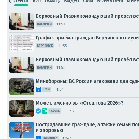
ЛЕНТА
ТОП
ОФИЦ.
ВИДЕО
СМИ
ВОЕНКОРЫ
МНЕ
Верховный Главнокомандующий провёл вст
11:57
ПАБЛИКИ
График приёма граждан Бердянского муни
11:55
БЕРДЯНСК
Верховный Главнокомандующий провёл вст
11:55
ПАБЛИКИ
Минобороны: ВС России атаковали два судн
11:54
СМИ
Может, именно вы «Отец года 2026»?
11:53
ОФИЦ.
Пострадавшие граждане, а также семьи по
и здоровью
11:47
ПАБЛИКИ