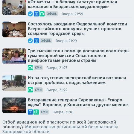
«От мечты — к белому халату»: приёмная
кампания в Бердянском медколледже
Вчера, 21:59
ОФИЦ.
Состоялось заседание Федеральной комиссии
Всероссийского конкурса лучших проектов
создания городской среды
Вчера, 21:29
ОФИЦ.
Три тысячи тонн помощи доставили волонтёры
гуманитарной миссии Севастополя в
прифронтовые регионы страны
Вчера, 21:27
СМИ
Из-за отсутствия электроснабжения возникла
острая проблема с водоснабжением
Вчера, 21:22
СМИ
Возвращение генерала Суровикина - "скоро.
ждём". Впрочем, у Колясникова другое мнение
Вчера, 21:18
СМИ
Отбой авиационной опасности по всей Запорожской
области//
Министерство региональной безопасности
Запорожской области