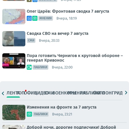
Олег Царёв: Фронтовая сводка 7 августа
Вчера, 18:19
МНЕНИЯ
Сводка СВО на вечер 7 августа
Вчера, 20:33
СМИ
Пора готовить Чернигов к круговой обороне –
генерал Кривонос
Вчера, 22:00
ПАБЛИКИ
ЛЕНТА
ТОП
ОФИЦ.
ВИДЕО
СМИ
ВОЕНКОРЫ
МНЕНИЯ
ПАБЛИКИ
ФОТО
ЛОНГРИДЫ
Изменения на фронте за 7 августа
Вчера, 23:21
ПАБЛИКИ
Доброй ночи, дорогие подписчики! Доброй