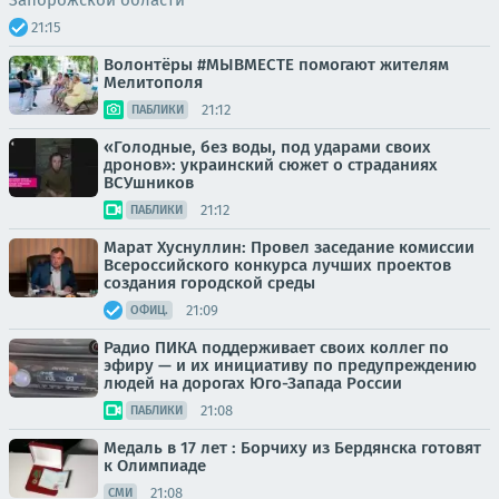
Запорожской области
21:15
Волонтёры #МЫВМЕСТЕ помогают жителям
Мелитополя
21:12
ПАБЛИКИ
«Голодные, без воды, под ударами своих
дронов»: украинский сюжет о страданиях
ВСУшников
21:12
ПАБЛИКИ
Марат Хуснуллин: Провел заседание комиссии
Всероссийского конкурса лучших проектов
создания городской среды
21:09
ОФИЦ.
Радио ПИКА поддерживает своих коллег по
эфиру — и их инициативу по предупреждению
людей на дорогах Юго-Запада России
21:08
ПАБЛИКИ
Медаль в 17 лет : Борчиху из Бердянска готовят
к Олимпиаде
21:08
СМИ