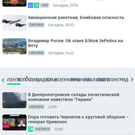
Сегодня, 21:18
СМИ
Авиационная ракетная, бомбовая опасность
Сегодня, 20:52
ПАБЛИКИ
Владимир Рогов: Об атаке БЭКов ЗеРейха на
Ялту
Сегодня, 14:42
ПАБЛИКИ
ЛЕНТА
ТОП
ОФИЦ.
ВИДЕО
СМИ
ВОЕНКОРЫ
МНЕНИЯ
ПАБЛИКИ
ФОТО
ЛОНГРИДЫ
В Днепропетровске склады логистической
компании навестили "Герани"
22:05
ПАБЛИКИ
Пора готовить Чернигов к круговой обороне –
генерал Кривонос
22:00
ПАБЛИКИ