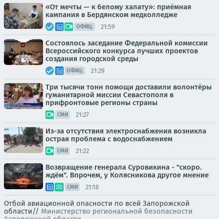
«От мечты — к белому халату»: приёмная
кампания в Бердянском медколледже
21:59
ОФИЦ.
Состоялось заседание Федеральной комиссии
Всероссийского конкурса лучших проектов
создания городской среды
21:29
ОФИЦ.
Три тысячи тонн помощи доставили волонтёры
гуманитарной миссии Севастополя в
прифронтовые регионы страны
21:27
СМИ
Из-за отсутствия электроснабжения возникла
острая проблема с водоснабжением
21:22
СМИ
Возвращение генерала Суровикина - "скоро.
ждём". Впрочем, у Колясникова другое мнение
21:18
СМИ
Отбой авиационной опасности по всей Запорожской
области//
Министерство региональной безопасности