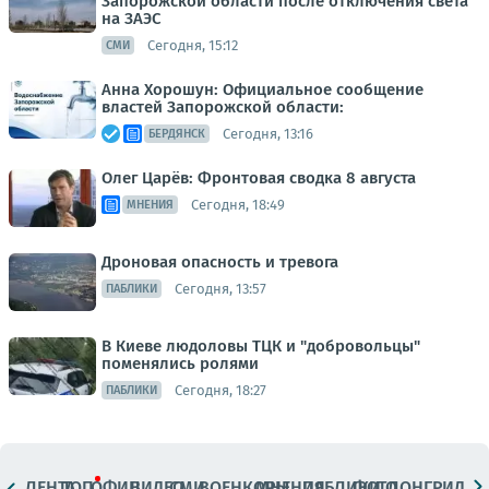
Запорожской области после отключения света
на ЗАЭС
Сегодня, 15:12
СМИ
Анна Хорошун: Официальное сообщение
властей Запорожской области:
Сегодня, 13:16
БЕРДЯНСК
Олег Царёв: Фронтовая сводка 8 августа
Сегодня, 18:49
МНЕНИЯ
Дроновая опасность и тревога
Сегодня, 13:57
ПАБЛИКИ
В Киеве людоловы ТЦК и "добровольцы"
поменялись ролями
Сегодня, 18:27
ПАБЛИКИ
ЛЕНТА
ТОП
ОФИЦ.
ВИДЕО
СМИ
ВОЕНКОРЫ
МНЕНИЯ
ПАБЛИКИ
ФОТО
ЛОНГРИДЫ