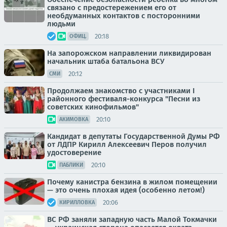
связано с предостережением его от
необдуманных контактов с посторонними
людьми
20:18
ОФИЦ.
На запорожском направлении ликвидирован
начальник штаба батальона ВСУ
20:12
СМИ
Продолжаем знакомство с участниками I
районного фестиваля-конкурса "Песни из
советских кинофильмов"
20:10
АКИМОВКА
Кандидат в депутаты Государственной Думы РФ
от ЛДПР Кирилл Алексеевич Перов получил
удостоверение
20:10
ПАБЛИКИ
Почему канистра бензина в жилом помещении
— это очень плохая идея (особенно летом!)
20:06
КИРИЛЛОВКА
ВС РФ заняли западную часть Малой Токмачки