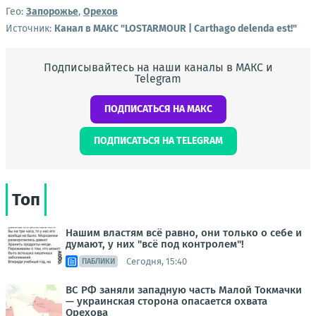
Гео:
Запорожье
,
Орехов
Источник:
Канал в МАКС "LOSTARMOUR | Carthago delenda est!"
Подписывайтесь на наши каналы в МАКС и
Telegram
ПОДПИСАТЬСЯ НА МАКС
ПОДПИСАТЬСЯ НА TELEGRAM
Топ
Нашим властям всё равно, они только о себе и
думают, у них "всё под контролем"!
Сегодня, 15:40
ПАБЛИКИ
ВС РФ заняли западную часть Малой Токмачки
— украинская сторона опасается охвата
Орехова