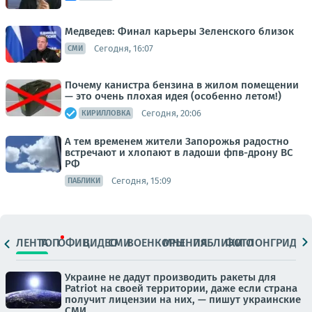
Медведев: Финал карьеры Зеленского близок
Сегодня, 16:07
СМИ
Почему канистра бензина в жилом помещении
— это очень плохая идея (особенно летом!)
Сегодня, 20:06
КИРИЛЛОВКА
А тем временем жители Запорожья радостно
встречают и хлопают в ладоши фпв-дрону ВС
РФ
Сегодня, 15:09
ПАБЛИКИ
ЛЕНТА
ТОП
ОФИЦ.
ВИДЕО
СМИ
ВОЕНКОРЫ
МНЕНИЯ
ПАБЛИКИ
ФОТО
ЛОНГРИДЫ
Украине не дадут производить ракеты для
Patriot на своей территории, даже если страна
получит лицензии на них, — пишут украинские
СМИ