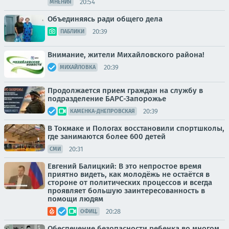
20:54
МНЕНИЯ
Объединяясь ради общего дела
20:39
ПАБЛИКИ
Внимание, жители Михайловского района!
20:39
МИХАЙЛОВКА
Продолжается прием граждан на службу в
подразделение БАРС-Запорожье
20:39
КАМЕНКА-ДНЕПРОВСКАЯ
В Токмаке и Пологах восстановили спортшколы,
где занимаются более 600 детей
20:31
СМИ
Евгений Балицкий: В это непростое время
приятно видеть, как молодёжь не остаётся в
стороне от политических процессов и всегда
проявляет большую заинтересованность в
помощи людям
20:28
ОФИЦ.
Обеспечение безопасности ребенка во многом