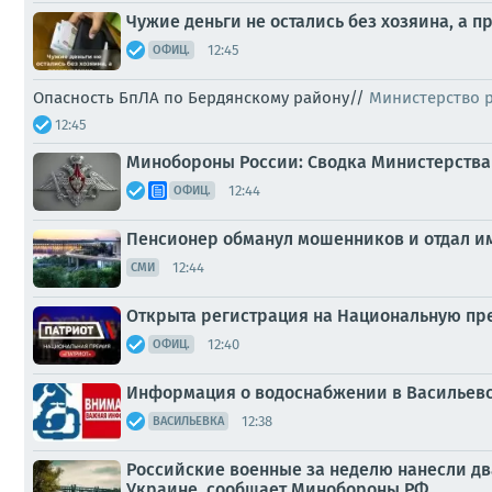
Чужие деньги не остались без хозяина, а 
12:45
ОФИЦ.
Опасность БпЛА по Бердянскому району//
Министерство 
12:45
Минобороны России: Сводка Министерства 
12:44
ОФИЦ.
Пенсионер обманул мошенников и отдал им 
12:44
СМИ
Открыта регистрация на Национальную пр
12:40
ОФИЦ.
Информация о водоснабжении в Васильев
12:38
ВАСИЛЬЕВКА
Российские военные за неделю нанесли д
Украине, сообщает Минобороны РФ