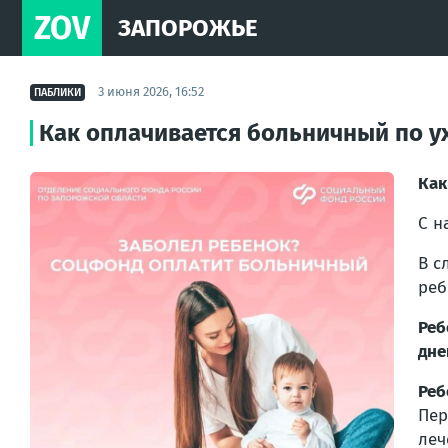
ZOV
ЗАПОРОЖЬЕ
3 июня 2026, 16:52
ПАБЛИКИ
Как оплачивается больничный по у
Как
С н
В с
реб
Реб
дне
Реб
Пе
леч