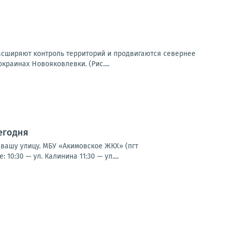
асширяют контроль территорий и продвигаются севернее
раинах Новояковлевки. (Рис....
егодня
 вашу улицу. МБУ «Акимовское ЖКХ» (пгт
0:30 — ул. Калинина 11:30 — ул....