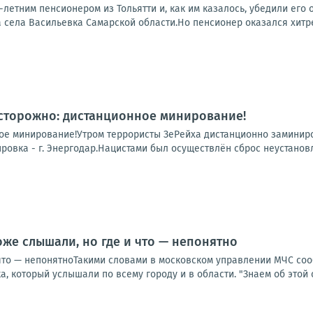
-летним пенсионером из Тольятти и, как им казалось, убедили его 
села Васильевка Самарской области.Но пенсионер оказался хитрее
Осторожно: дистанционное минирование!
ое минирование!Утром террористы ЗеРейха дистанционно заминиро
провка - г. Энергодар.Нацистами был осуществлён сброс неустанов
оже слышали, но где и что — непонятно
 что — непонятноТакими словами в московском управлении МЧС соо
, который услышали по всему городу и в области. "Знаем об этой си