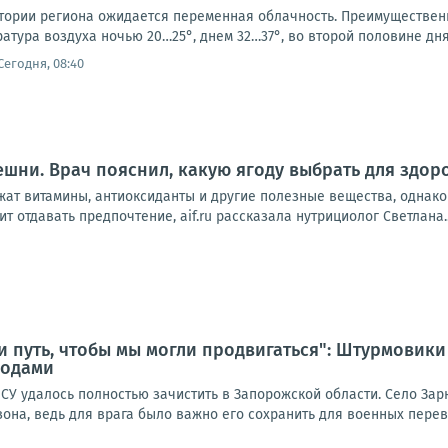
ритории региона ожидается переменная облачность. Преимущественн
ратура воздуха ночью 20…25°, днем 32…37°, во второй половине дня 
Сегодня, 08:40
шни. Врач пояснил, какую ягоду выбрать для здор
ат витамины, антиоксиданты и другие полезные вещества, однако 
ит отдавать предпочтение, aif.ru рассказала нутрициолог Светлана..
и путь, чтобы мы могли продвигаться": Штурмовики
ходами
СУ удалось полностью зачистить в Запорожской области. Село Зар
она, ведь для врага было важно его сохранить для военных перевоз