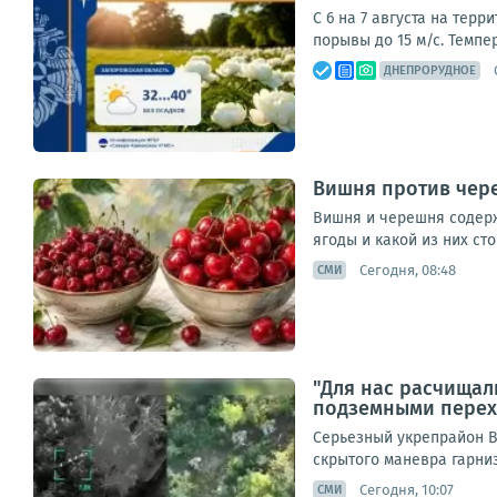
С 6 на 7 августа на тер
порывы до 15 м/с. Темпе
ДНЕПРОРУДНОЕ
Вишня против чере
Вишня и черешня содерж
ягоды и какой из них сто
Сегодня, 08:48
СМИ
"Для нас расчищал
подземными пере
Серьезный укрепрайон В
скрытого маневра гарниз
Сегодня, 10:07
СМИ