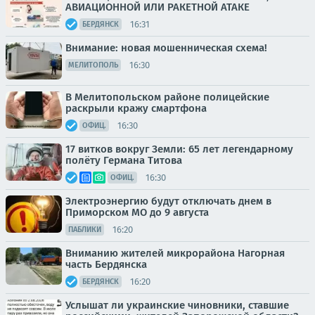
АВИАЦИОННОЙ ИЛИ РАКЕТНОЙ АТАКЕ
16:31
БЕРДЯНСК
Внимание: новая мошенническая схема!
16:30
МЕЛИТОПОЛЬ
В Мелитопольском районе полицейские
раскрыли кражу смартфона
16:30
ОФИЦ.
17 витков вокруг Земли: 65 лет легендарному
полёту Германа Титова
16:30
ОФИЦ.
Электроэнергию будут отключать днем в
Приморском МО до 9 августа
16:20
ПАБЛИКИ
Вниманию жителей микрорайона Нагорная
часть Бердянска
16:20
БЕРДЯНСК
Услышат ли украинские чиновники, ставшие