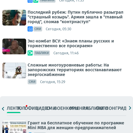
Сегодня, 11:35
ПАБЛИКИ
Последний рубеж: Путин публично разыграл
"страшный козырь". Армия зашла в "главный
город", сломав "контрнаступ"
Сегодня, 05:30
СМИ
Экс-комбат ВСУ: «Знаем планы русских и
торжественно все просираем»
Сегодня, 11:46
ПАБЛИКИ
Сложные многоуровневые работы: На
запорожских территориях восстанавливают
энергоснабжение
Сегодня, 15:29
СМИ
ЛЕНТА
ТОП
ОФИЦ.
ВИДЕО
СМИ
ВОЕНКОРЫ
МНЕНИЯ
ПАБЛИКИ
ФОТО
ЛОНГРИДЫ
Грант на бесплатное обучение по программе
Mini MBA для женщин-предпринимателей