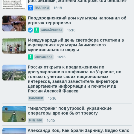
российскими, жителей Запорожской области?
16:18
ПАБЛИКИ
Плодородненский дом культуры напомнил об
угрозах терроризма
16:16
МИХАЙЛОВКА
Международный день светофора отметили в
учреждениях культуры Акимовского
муниципального округа
16:16
АКИМОВКА
Россия открыта к предложениям по
урегулированию конфликта на Украине, но
только с учётом своих национальных
интересов, заявил заместитель директора
Департамента информации и печати МИД
России Алексей Фадеев
16:16
ПАБЛИКИ
"Мидлстрайк" под угрозой: украинские
операторы дронов бьют тревогу
16:15
МНЕНИЯ
Александр Коц: Как брали Зарницу. Видео Село