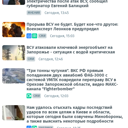
электричества после атак ВСУ, сообщил
губернатор Евгений Балицкий
Сегодня, 13:45
МНЕНИЯ
Прорыва ВСУ не будет. Будет кое-что другое:
Военэксперт Леонков предупредил
Сегодня, 15:03
СМИ
ВСУ атаковали ключевой энергообъект на
Запорожье - ситуация с водой критическая
Сегодня, 12:46
СМИ
"Три тонны чугуния". ВКС РФ прямым
попаданием двух авиабомб ФАБ-3000 с
системой УМПК повредили переправу ВСУ в
Орехове Запорожской области, видео МАКС-
канала "Fighterbomber"
Сегодня, 12:03
СМИ
Нам удалось отыскать кадры последствий
ударов по всем целям в Киеве и области,
которые сегодня были озвучены Минобороны,
а также выяснить некоторые подробности