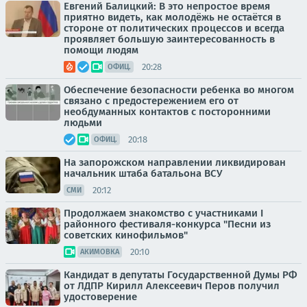
Евгений Балицкий: В это непростое время
приятно видеть, как молодёжь не остаётся в
стороне от политических процессов и всегда
проявляет большую заинтересованность в
помощи людям
20:28
ОФИЦ.
Обеспечение безопасности ребенка во многом
связано с предостережением его от
необдуманных контактов с посторонними
людьми
20:18
ОФИЦ.
На запорожском направлении ликвидирован
начальник штаба батальона ВСУ
20:12
СМИ
Продолжаем знакомство с участниками I
районного фестиваля-конкурса "Песни из
советских кинофильмов"
20:10
АКИМОВКА
Кандидат в депутаты Государственной Думы РФ
от ЛДПР Кирилл Алексеевич Перов получил
удостоверение