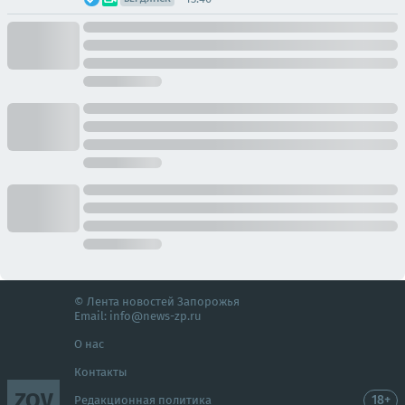
© Лента новостей Запорожья
Email:
info@news-zp.ru
О нас
Контакты
ZOV
18+
Редакционная политика