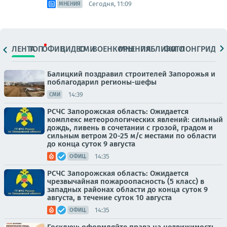
Сегодня, 11:09
МНЕНИЯ
ЛЕНТА
ТОП
ОФИЦ.
ВИДЕО
СМИ
ВОЕНКОРЫ
МНЕНИЯ
ПАБЛИКИ
ФОТО
ЛОНГРИДЫ
Балицкий поздравил строителей Запорожья и
поблагодарил регионы-шефы
14:39
СМИ
РСЧС Запорожская область: Ожидается
комплекс метеорологических явлений: сильный
дождь, ливень в сочетании с грозой, градом и
сильным ветром 20-25 м/с местами по области
до конца суток 9 августа
14:35
ОФИЦ.
РСЧС Запорожская область: Ожидается
чрезвычайная пожароопасность (5 класс) в
западных районах области до конца суток 9
августа, в течение суток 10 августа
14:35
ОФИЦ.