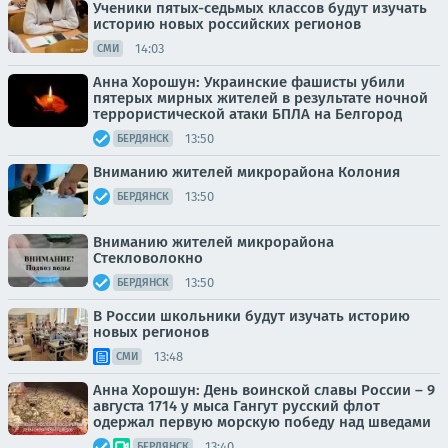
Ученики пятых-седьмых классов будут изучать
историю новых российских регионов
14:03
СМИ
Анна Хорошун: Украинские фашисты убили
пятерых мирных жителей в результате ночной
террористической атаки БПЛА на Белгород
13:50
БЕРДЯНСК
Вниманию жителей микрорайона Колония
13:50
БЕРДЯНСК
Вниманию жителей микрорайона
Стекловолокно
13:50
БЕРДЯНСК
В России школьники будут изучать историю
новых регионов
13:48
СМИ
Анна Хорошун: День воинской славы России – 9
августа 1714 у мыса Гангут русский флот
одержал первую морскую победу над шведами
13:40
БЕРДЯНСК