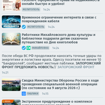
Госключ: оформляйте права на недвижимость
онлайн быстро и удобно!
14:24
МЕЛИТОПОЛЬ
Временное ограничение интернета в связи с
повреждением кабеля
14:24
МЕЛИТОПОЛЬ
Работники Михайловского дома культуры и
библиотеки подарили детям сказочное
путешествие ко Дню книголюбов
14:24
МИХАЙЛОВКА
После обеда ВС РФ продолжили наносить точные удары по
энергетике и логистике врага. Одессу посетили не менее 10
"Бандеролей", сообщают местные паблики.
ЗАПОРОЖСКИЙ
ФРОНТ
ПРЕДЛОЖИТЬ НОВОСТЬ
//
ЗАПОРОЖСКИЙ ФРОНТ
14:21
Сводка Министерства Обороны России о ходе
проведения специальной военной операции
(по состоянию на 9 августа 2026 г.)
14:15
ПАБЛИКИ
Экстренное предупреждение о комплексе