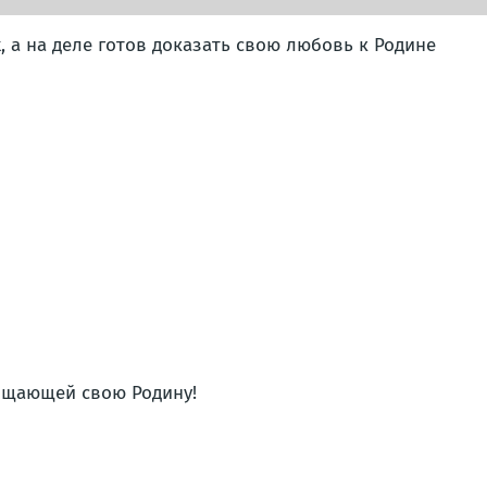
х, а на деле готов доказать свою любовь к Родине
й
щищающей свою Родину!