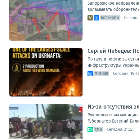
Запорожское направлени
взламывать оборонитель
Сегодня,
ВОЕНКОРЫ
Сергей Лебедев: По
По газу и нефти: за сут
инфраструктуры Украины
Сегодня, 18:4
МНЕНИЯ
Из-за отсутствия 
Руководителям муниципа
Губернатор Евгений Бали
Сегодня, 21:22
СМИ