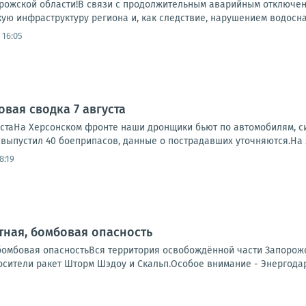
ожской области!В связи с продолжительным аварийным отключени
ую инфраструктуру региона и, как следствие, нарушением водосна
 16:05
вая сводка 7 августа
устаНа Херсонском фронте наши дронщики бьют по автомобилям, си
, выпустил 40 боеприпасов, данные о пострадавших уточняются.На 
8:19
ная, бомбовая опасность
бомбовая опасностьВся территория освобождённой части Запорожс
сители ракет Шторм Шэдоу и Скальп.Особое внимание - Энергодар.