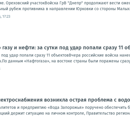
е. Ореховский участокВойска ГрВ "Днепр" продолжают вести ожес
ный рубеж противника в направлении Юрковки со стороны Малых
 17:23
 газу и нефти: за сутки под удар попали сразу 11 о
ки под удар попали сразу 11 объектовВчера российские войска нан
.По данным «Нафтогаза», на востоке страны были поражены сразу 
3
электроснабжения возникла острая проблема с во
литетов и предприятию «Вода Запорожья» поручено обеспечить б
цкий держит ситуацию на личном контроле, Правительство региона