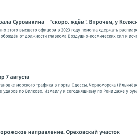
ала Суровикина - "скоро. ждём". Впрочем, у Коля
но этого высшего офицера в 2023 году помогла сдержать распиаре
вобождён от должности главкома Воздушно-космических сил и исчез
р 7 августа
тановке морского трафика в порты Одессы, Черноморска (Ильичёв
е ударов по Вилково, Измаилу и сегодняшнему по Рени даже у рум
порожское направление. Ореховский участок