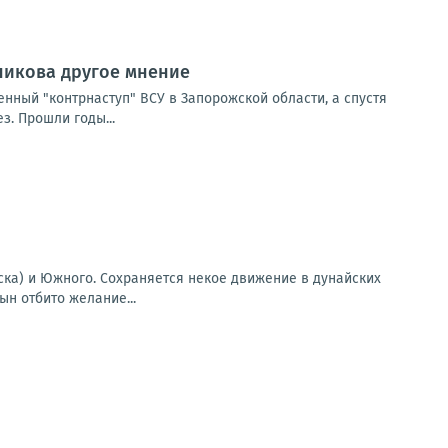
сникова другое мнение
нный "контрнаступ" ВСУ в Запорожской области, а спустя
. Прошли годы...
ска) и Южного. Сохраняется некое движение в дунайских
ын отбито желание...