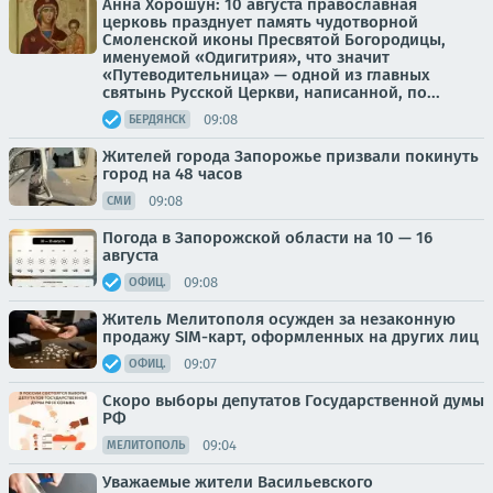
Анна Хорошун: 10 августа православная
церковь празднует память чудотворной
Смоленской иконы Пресвятой Богородицы,
именуемой «Одигитрия», что значит
«Путеводительница» — одной из главных
святынь Русской Церкви, написанной, по...
09:08
БЕРДЯНСК
Жителей города Запорожье призвали покинуть
город на 48 часов
09:08
СМИ
Погода в Запорожской области на 10 — 16
августа
09:08
ОФИЦ.
Житель Мелитополя осужден за незаконную
продажу SIM-карт, оформленных на других лиц
09:07
ОФИЦ.
Скоро выборы депутатов Государственной думы
РФ
09:04
МЕЛИТОПОЛЬ
Уважаемые жители Васильевского