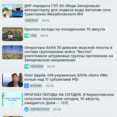
ДНР передала ГУП ЗО «Вода Запорожья»
автоцистерну для подвоза воды жителям села
Тракторное Михайловского МО
09:16
ПАБЛИКИ
Прогноз погоды на понедельник 10 августа
09:16
СМИ
Операторы БпЛА 55 дивизии морской пехоты в
составе группировки войск "Восток"
уничтожили штурмовые группы противника на
Запорожском направлении
09:09
ПАБЛИКИ
Олег Царёв: 456 украинских БПЛА сбито ПВО
ночью над 17 субъектами РФ:
09:08
МНЕНИЯ
ПРОГНОЗ ПОГОДЫ НА СЕГОДНЯ. В Кирилловском
сельском поселении сегодня, 10 августа,
ожидается: Днём -- +31С
09:08
КИРИЛЛОВКА