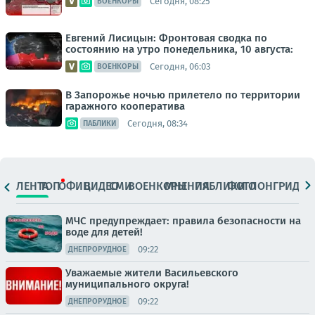
Сегодня, 08:25
ВОЕНКОРЫ
Евгений Лисицын: Фронтовая сводка по
состоянию на утро понедельника, 10 августа:
Сегодня, 06:03
ВОЕНКОРЫ
В Запорожье ночью прилетело по территории
гаражного кооператива
Сегодня, 08:34
ПАБЛИКИ
ЛЕНТА
ТОП
ОФИЦ.
ВИДЕО
СМИ
ВОЕНКОРЫ
МНЕНИЯ
ПАБЛИКИ
ФОТО
ЛОНГРИДЫ
МЧС предупреждает: правила безопасности на
воде для детей!
09:22
ДНЕПРОРУДНОЕ
Уважаемые жители Васильевского
муниципального округа!
09:22
ДНЕПРОРУДНОЕ