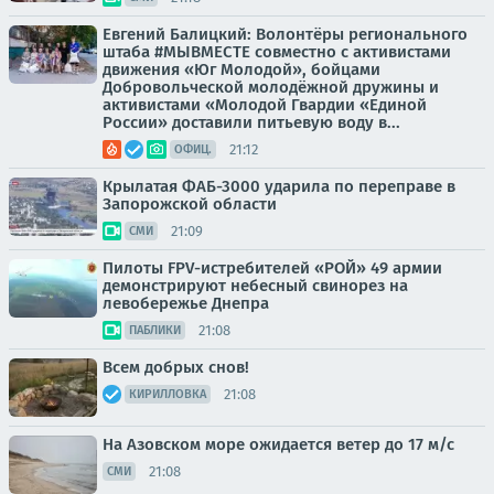
Евгений Балицкий: Волонтёры регионального
штаба #МЫВМЕСТЕ совместно с активистами
движения «Юг Молодой», бойцами
Добровольческой молодёжной дружины и
активистами «Молодой Гвардии «Единой
России» доставили питьевую воду в...
21:12
ОФИЦ.
Крылатая ФАБ-3000 ударила по переправе в
Запорожской области
21:09
СМИ
Пилоты FPV-истребителей «РОЙ» 49 армии
демонстрируют небесный свинорез на
левобережье Днепра
21:08
ПАБЛИКИ
Всем добрых снов!
21:08
КИРИЛЛОВКА
На Азовском море ожидается ветер до 17 м/с
21:08
СМИ