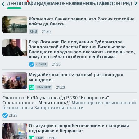
ЛЕНТА
ТОП
ОФИЦ.
ВИДЕО
СМИ
ВОЕНКОРЫ
МНЕНИЯ
ПАБЛИКИ
ФОТО
ЛОНГРИДЫ
Журналист Санчес заявил, что Россия способна
дойти до Одессы
21:30
СМИ
Егор Логунов: По поручению Губернатора
Запорожской области Евгения Витальевича
Балицкого продолжаем оказывать помощь тем,
кому она сейчас особенно необходима
21:29
ОФИЦ.
Медиабезопасность: важный разговор для
молодежи!
21:28
ПАБЛИКИ
Опасность БпЛА участок а/д Р-280 "Новороссия"
Сокологорное - Мелитополь//
Министерство региональной
безопасности Запорожской области
21:25
О ситуации с водообеспечением и станциями
подзарядки в Бердянске
21:18
СМИ