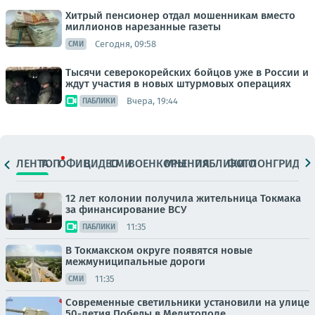
Хитрый пенсионер отдал мошенникам вместо
миллионов нарезанные газеты
Сегодня, 09:58
СМИ
Тысячи северокорейских бойцов уже в России и
ждут участия в новых штурмовых операциях
Вчера, 19:44
ПАБЛИКИ
ЛЕНТА
ТОП
ОФИЦ.
ВИДЕО
СМИ
ВОЕНКОРЫ
МНЕНИЯ
ПАБЛИКИ
ФОТО
ЛОНГРИДЫ
12 лет колонии получила жительница Токмака
за финансирование ВСУ
11:35
ПАБЛИКИ
В Токмакском округе появятся новые
межмуниципальные дороги
11:35
СМИ
Современные светильники установили на улице
50-летия Победы в Мелитополе