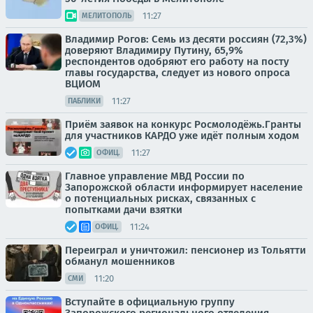
11:27
МЕЛИТОПОЛЬ
Владимир Рогов: Семь из десяти россиян (72,3%)
доверяют Владимиру Путину, 65,9%
респондентов одобряют его работу на посту
главы государства, следует из нового опроса
ВЦИОМ
11:27
ПАБЛИКИ
Приём заявок на конкурс Росмолодёжь.Гранты
для участников КАРДО уже идёт полным ходом
11:27
ОФИЦ.
Главное управление МВД России по
Запорожской области информирует население
о потенциальных рисках, связанных с
попытками дачи взятки
11:24
ОФИЦ.
Переиграл и уничтожил: пенсионер из Тольятти
обманул мошенников
11:20
СМИ
Вступайте в официальную группу