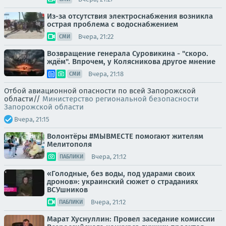
Из-за отсутствия электроснабжения возникла
острая проблема с водоснабжением
Вчера, 21:22
СМИ
Возвращение генерала Суровикина - "скоро.
ждём". Впрочем, у Колясникова другое мнение
Вчера, 21:18
СМИ
Отбой авиационной опасности по всей Запорожской
области//
Министерство региональной безопасности
Запорожской области
Вчера, 21:15
Волонтёры #МЫВМЕСТЕ помогают жителям
Мелитополя
Вчера, 21:12
ПАБЛИКИ
«Голодные, без воды, под ударами своих
дронов»: украинский сюжет о страданиях
ВСУшников
Вчера, 21:12
ПАБЛИКИ
Марат Хуснуллин: Провел заседание комиссии