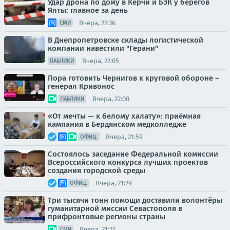
Удар дрона по дому в Керчи и БЭК у берегов
Ялты: главное за день
Вчера, 22:36
СМИ
В Днепропетровске склады логистической
компании навестили "Герани"
Вчера, 22:05
ПАБЛИКИ
Пора готовить Чернигов к круговой обороне –
генерал Кривонос
Вчера, 22:00
ПАБЛИКИ
«От мечты — к белому халату»: приёмная
кампания в Бердянском медколледже
Вчера, 21:59
ОФИЦ.
Состоялось заседание Федеральной комиссии
Всероссийского конкурса лучших проектов
создания городской среды
Вчера, 21:29
ОФИЦ.
Три тысячи тонн помощи доставили волонтёры
гуманитарной миссии Севастополя в
прифронтовые регионы страны
Вчера, 21:27
СМИ