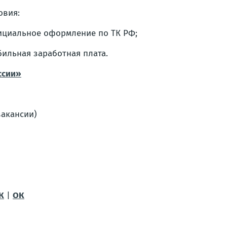
овия:
циальное оформление по ТК РФ;
бильная заработная плата.
ссии»
вакансии)
К
|
ОК