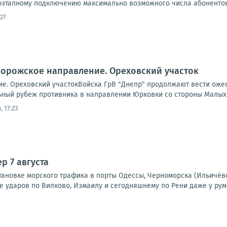
оэтапному подключению максимально возможного числа абонентов.
27
порожское направление. Ореховский участок
е. Ореховский участокВойска ГрВ "Днепр" продолжают вести ожес
ный рубеж противника в направлении Юрковки со стороны Малых
 17:23
р 7 августа
тановке морского трафика в порты Одессы, Черноморска (Ильичёв
е ударов по Вилково, Измаилу и сегодняшнему по Рени даже у рум