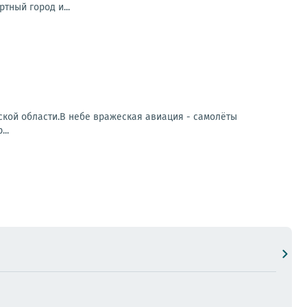
тный город и...
кой области.В небе вражеская авиация - самолёты
..