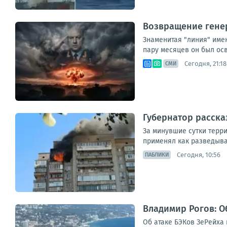
Возвращение генер
Знаменитая "линия" имен
пару месяцев он был ос
Сегодня, 21:18
СМИ
Губернатор расска
За минувшие сутки терр
применял как разведыва
Сегодня, 10:56
ПАБЛИКИ
Владимир Рогов: О
Об атаке БЭКов ЗеРейха