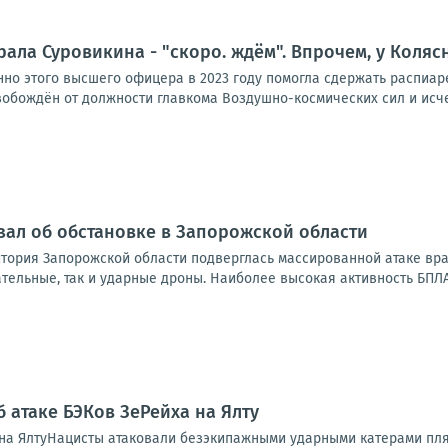
ала Суровикина - "скоро. ждём". Впрочем, у Коля
но этого высшего офицера в 2023 году помогла сдержать распиаре
вобождён от должности главкома Воздушно-космических сил и исчез
зал об обстановке в Запорожской области
итория Запорожской области подверглась массированной атаке вр
тельные, так и ударные дроны. Наиболее высокая активность БПЛА
б атаке БЭКов ЗеРейха на Ялту
 на ЯлтуНацисты атаковали безэкипажными ударными катерами пл