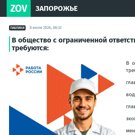
ZOV
ЗАПОРОЖЬЕ
8 июля 2026, 08:32
ПАБЛИКИ
В общество с ограниченной ответс
требуются:
В о
тре
гла
вод
гла
эко
мен