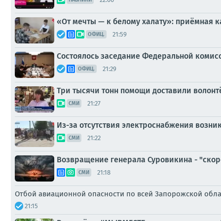
«От мечты — к белому халату»: приёмная 
21:59
ОФИЦ.
Состоялось заседание Федеральной комис
21:29
ОФИЦ.
Три тысячи тонн помощи доставили волон
21:27
СМИ
Из-за отсутствия электроснабжения возни
21:22
СМИ
Возвращение генерала Суровикина - "скоро
21:18
СМИ
Отбой авиационной опасности по всей Запорожской обл
21:15