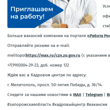
Усл
офи
ста
Больше вакансий компании на портале
«Работа Ро
Отправляйте резюме на e-mail:
melitopol
https://max.ru/czn.zo.gov.ru
(с указанием 
+7(990)004-29-23, доб. номер 122
Ждём вас в Кадровом центре по адресу:
г. Мелитополь, просп. 50-летия Победы, д. 36/14.
Следите за нашими новостями в
MAX
|
Тelegram
|
В
#запорожскаяобласть #кадровыйцентр #вакансии