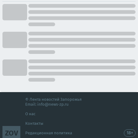
© Лента новостей Запорожья
Email:
info@news-zp.ru
О нас
Контакты
ZOV
18+
Редакционная политика