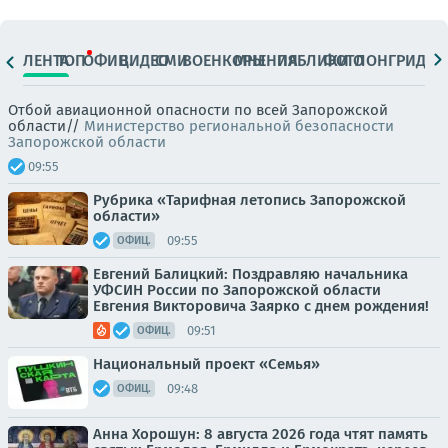
ЛЕНТА
ТОП
ОФИЦ.
ВИДЕО
СМИ
ВОЕНКОРЫ
МНЕНИЯ
ПАБЛИКИ
ФОТО
ЛОНГРИДЫ
Отбой авиационной опасности по всей Запорожской
области//
Министерство региональной безопасности
Запорожской области
09:55
Рубрика «Тарифная летопись Запорожской
области»
09:55
ОФИЦ.
Евгений Балицкий: Поздравляю начальника
УФСИН России по Запорожской области
Евгения Викторовича Заярко с днем рождения!
09:51
ОФИЦ.
Национальный проект «Семья»
09:48
ОФИЦ.
Анна Хорошун: 8 августа 2026 года чтят память