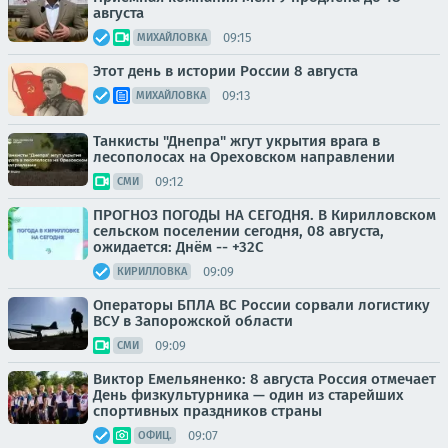
августа
09:15
МИХАЙЛОВКА
Этот день в истории России 8 августа
09:13
МИХАЙЛОВКА
Танкисты "Днепра" жгут укрытия врага в
лесополосах на Ореховском направлении
09:12
СМИ
ПРОГНОЗ ПОГОДЫ НА СЕГОДНЯ. В Кирилловском
сельском поселении сегодня, 08 августа,
ожидается: Днём -- +32С
09:09
КИРИЛЛОВКА
Операторы БПЛА ВС России сорвали логистику
ВСУ в Запорожской области
09:09
СМИ
Виктор Емельяненко: 8 августа Россия отмечает
День физкультурника — один из старейших
спортивных праздников страны
09:07
ОФИЦ.