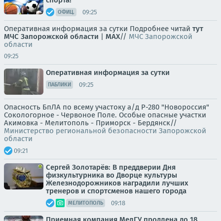
спорта!
09:25
ОФИЦ.
Оперативная информация за сутки Подробнее читай
тут
МЧС Запорожской области
|
MAX
//
МЧС Запорожской
области
09:25
Оперативная информация за сутки
09:25
ПАБЛИКИ
Опасность БпЛА по всему участоку а/д Р-280 "Новороссия"
Сокологорное - Червоное Поле. Особые опасные участки
Акимовка - Мелитополь - Приморск - Бердянск//
Министерство региональной безопасности Запорожской
области
09:21
Сергей Золотарёв: В преддверии Дня
физкультурника во Дворце культуры
Железнодорожников наградили лучших
тренеров и спортсменов нашего города
09:18
МЕЛИТОПОЛЬ
Приемная компания МелГУ продлена до 18