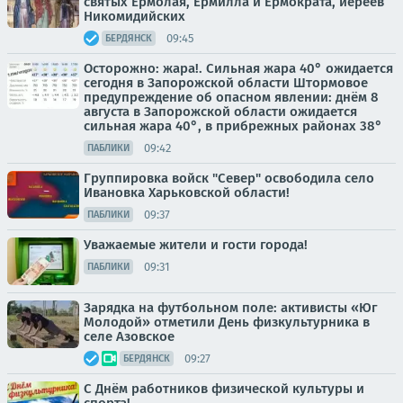
святых Ермолая, Ермилла и Ермократа, иереев
Никомидийских
09:45
БЕРДЯНСК
Осторожно: жара!. Сильная жара 40° ожидается
сегодня в Запорожской области Штормовое
предупреждение об опасном явлении: днём 8
августа в Запорожской области ожидается
сильная жара 40°, в прибрежных районах 38°
09:42
ПАБЛИКИ
Группировка войск "Север" освободила село
Ивановка Харьковской области!
09:37
ПАБЛИКИ
Уважаемые жители и гости города!
09:31
ПАБЛИКИ
Зарядка на футбольном поле: активисты «Юг
Молодой» отметили День физкультурника в
селе Азовское
09:27
БЕРДЯНСК
С Днём работников физической культуры и