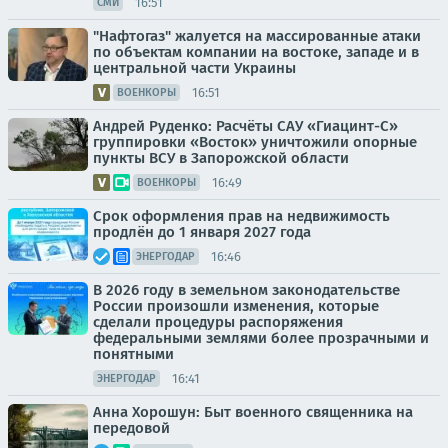
16:51
СМИ
"Нафтогаз" жалуется на массированные атаки
по объектам компании на востоке, западе и в
центральной части Украины
16:51
ВОЕНКОРЫ
Андрей Руденко: Расчёты САУ «Гиацинт-С»
группировки «Восток» уничтожили опорные
пункты ВСУ в Запорожской области
16:49
ВОЕНКОРЫ
Срок оформления прав на недвижимость
продлён до 1 января 2027 года
16:46
ЭНЕРГОДАР
В 2026 году в земельном законодательстве
России произошли изменения, которые
сделали процедуры распоряжения
федеральными землями более прозрачными и
понятными
16:41
ЭНЕРГОДАР
Анна Хорошун: Быт военного священника на
передовой