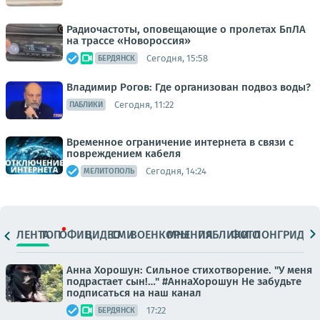
Радиочастоты, оповещающие о пролетах БпЛА
на трассе «Новороссия»
Сегодня, 15:58
БЕРДЯНСК
Владимир Рогов: Где организован подвоз воды?
Сегодня, 11:22
ПАБЛИКИ
Временное ограничение интернета в связи с
повреждением кабеля
Сегодня, 14:24
МЕЛИТОПОЛЬ
ЛЕНТА
ТОП
ОФИЦ.
ВИДЕО
СМИ
ВОЕНКОРЫ
МНЕНИЯ
ПАБЛИКИ
ФОТО
ЛОНГРИДЫ
Анна Хорошун: Сильное стихотворение. "У меня
подрастает сын!…" #АннаХорошун Не забудьте
подписаться на наш канал
17:22
БЕРДЯНСК