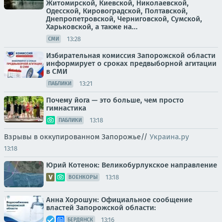
Житомирской, Киевской, Николаевской,
Одесской, Кировоградской, Полтавской,
Днепропетровской, Черниговской, Сумской,
Харьковской, а также на...
13:28
СМИ
Избирательная комиссия Запорожской области
информирует о сроках предвыборной агитации
в СМИ
13:21
ПАБЛИКИ
Почему йога — это больше, чем просто
гимнастика
13:18
ПАБЛИКИ
Взрывы в оккупированном Запорожье//
Украина.ру
13:18
Юрий Котенок: Великобурлукское направление
13:18
ВОЕНКОРЫ
Анна Хорошун: Официальное сообщение
властей Запорожской области:
13:16
БЕРДЯНСК