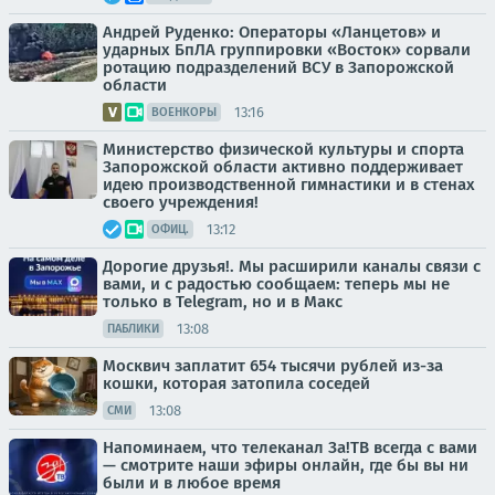
Андрей Руденко: Операторы «Ланцетов» и
ударных БпЛА группировки «Восток» сорвали
ротацию подразделений ВСУ в Запорожской
области
13:16
ВОЕНКОРЫ
Министерство физической культуры и спорта
Запорожской области активно поддерживает
идею производственной гимнастики и в стенах
своего учреждения!
13:12
ОФИЦ.
Дорогие друзья!. Мы расширили каналы связи с
вами, и с радостью сообщаем: теперь мы не
только в Telegram, но и в Макс
13:08
ПАБЛИКИ
Москвич заплатит 654 тысячи рублей из-за
кошки, которая затопила соседей
13:08
СМИ
Напоминаем, что телеканал За!ТВ всегда с вами
— смотрите наши эфиры онлайн, где бы вы ни
были и в любое время