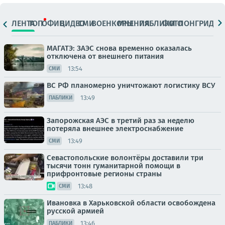
ЛЕНТА
ТОП
ОФИЦ.
ВИДЕО
СМИ
ВОЕНКОРЫ
МНЕНИЯ
ПАБЛИКИ
ФОТО
ЛОНГРИДЫ
МАГАТЭ: ЗАЭС снова временно оказалась
отключена от внешнего питания
13:54
СМИ
ВС РФ планомерно уничтожают логистику ВСУ
13:49
ПАБЛИКИ
Запорожская АЭС в третий раз за неделю
потеряла внешнее электроснабжение
13:49
СМИ
Севастопольские волонтёры доставили три
тысячи тонн гуманитарной помощи в
прифронтовые регионы страны
13:48
СМИ
Ивановка в Харьковской области освобождена
русской армией
13:46
ПАБЛИКИ