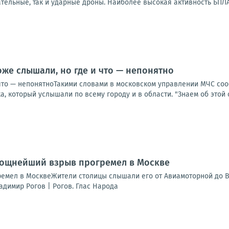
тельные, так и ударные дроны. Наиболее высокая активность БПЛА
оже слышали, но где и что — непонятно
 что — непонятноТакими словами в московском управлении МЧС соо
, который услышали по всему городу и в области. "Знаем об этой си
Мощнейший взрыв прогремел в Москве
мел в МосквеЖители столицы слышали его от Авиамоторной до В
адимир Рогов | Рогов. Глас Народа