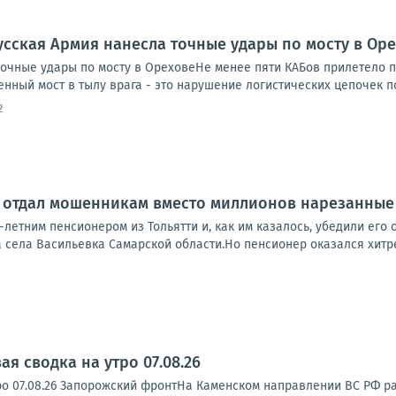
усская Армия нанесла точные удары по мосту в Ор
точные удары по мосту в ОреховеНе менее пяти КАБов прилетело 
ный мост в тылу врага - это нарушение логистических цепочек пос
2
 отдал мошенникам вместо миллионов нарезанные
-летним пенсионером из Тольятти и, как им казалось, убедили его 
села Васильевка Самарской области.Но пенсионер оказался хитрее
я сводка на утро 07.08.26
ро 07.08.26 Запорожский фронтНа Каменском направлении ВС РФ р