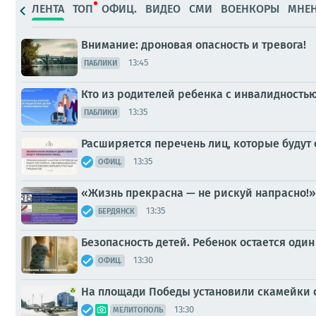
ЛЕНТА
ТОП
ОФИЦ.
ВИДЕО
СМИ
ВОЕНКОРЫ
МНЕ
Внимание: дроновая опасность и тревога!
13:45
ПАБЛИКИ
Кто из родителей ребенка с инвалидность
13:35
ПАБЛИКИ
Расширяется перечень лиц, которые будут
13:35
ОФИЦ.
«Жизнь прекрасна — не рискуй напрасно!»
13:35
БЕРДЯНСК
Безопасность детей. Ребенок остается оди
13:30
ОФИЦ.
На площади Победы установили скамейки 
13:30
МЕЛИТОПОЛЬ