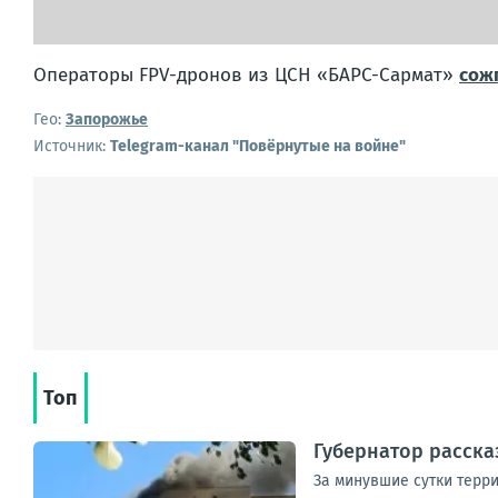
Операторы FPV-дронов из ЦСН «БАРС-Сармат»
сож
Гео:
Запорожье
Источник:
Telegram-канал "Повёрнутые на войне"
Топ
Губернатор расска
За минувшие сутки терр