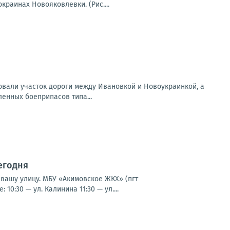
раинах Новояковлевки. (Рис....
вали участок дороги между Ивановкой и Новоукраинкой, а
ленных боеприпасов типа...
егодня
 вашу улицу. МБУ «Акимовское ЖКХ» (пгт
0:30 — ул. Калинина 11:30 — ул....