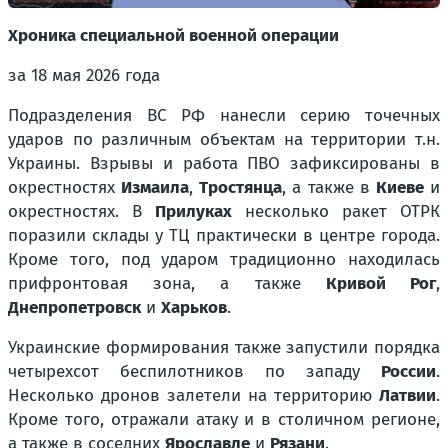
Хроника специальной военной операции
за 18 мая 2026 года
Подразделения ВС РФ нанесли серию точечных
ударов по различным объектам на территории т.н.
Украины. Взрывы и работа ПВО зафиксированы в
окрестностях
Измаила
,
Тростянца
, а также в
Киеве
и
окрестностях. В
Прилуках
несколько ракет ОТРК
поразили склады у ТЦ практически в центре города.
Кроме того, под ударом традиционно находилась
прифронтовая зона, а также
Кривой Рог
,
Днепропетровск
и
Харьков
.
Украинские формирования также запустили порядка
четырехсот беспилотников по западу
России
.
Несколько дронов залетели на территорию
Латвии
.
Кроме того, отражали атаку и в столичном регионе,
а также в соседних
Ярославле
и
Рязани
.