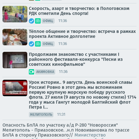
Скорость, азарт и творчество: в Пологовском
РДК отметили День спорта!
11:36
ОФИЦ.
Тёплое общение и творчество: встреча в рамках
проекта Активное долголетие
11:36
ОФИЦ.
Продолжаем знакомство с участниками I
районного фестиваля-конкурса "Песни из
советских кинофильмов"
11:36
АКИМОВКА
Урок истории.. 9 августа. День воинской славы
России! Ровно в этот день мы вспоминаем
первую крупную морскую победу русского
флота. 27 июля (9 августа по новому стилю) 1714
года у мыса Гангут молодой Балтийский флот
Петра I...
11:31
МЕЛИТОПОЛЬ
Опасность БпЛА по участоку а/д Р-280 "Новороссия"
Мелитополь - Приазовское. .н.п Новоивановка по трассе
БпЛА в сторону Приазовского//
Министерство