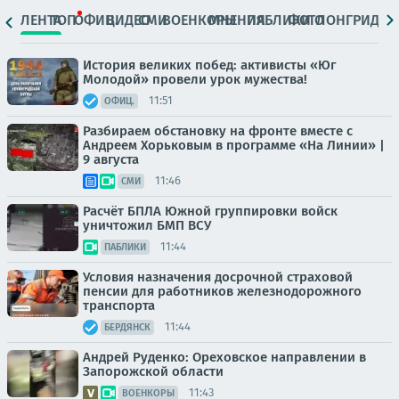
ЛЕНТА
ТОП
ОФИЦ.
ВИДЕО
СМИ
ВОЕНКОРЫ
МНЕНИЯ
ПАБЛИКИ
ФОТО
ЛОНГРИДЫ
История великих побед: активисты «Юг
Молодой» провели урок мужества!
11:51
ОФИЦ.
Разбираем обстановку на фронте вместе с
Андреем Хорьковым в программе «На Линии» |
9 августа
11:46
СМИ
Расчёт БПЛА Южной группировки войск
уничтожил БМП ВСУ
11:44
ПАБЛИКИ
Условия назначения досрочной страховой
пенсии для работников железнодорожного
транспорта
11:44
БЕРДЯНСК
Андрей Руденко: Ореховское направлении в
Запорожской области
11:43
ВОЕНКОРЫ