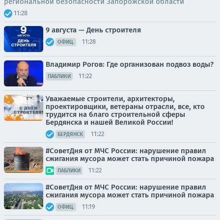
региональной безопасности Запорожской области
11:28
9 августа — День строителя
11:28
ОФИЦ.
Владимир Рогов: Где организован подвоз воды?
11:22
ПАБЛИКИ
Уважаемые строители, архитекторы,
проектировщики, ветераны отрасли, все, кто
трудится на благо строительной сферы
Бердянска и нашей Великой России!
11:22
БЕРДЯНСК
#СоветДня от МЧС России: нарушение правил
сжигания мусора может стать причиной пожара
11:22
ПАБЛИКИ
#СoвeтДня oт МЧС Рoссии: нарушение правил
сжигания мусора может стать причиной пожара
11:19
ОФИЦ.