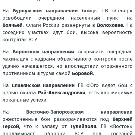
На
Бурлукском
направлении
бойцы ГВ «Север»
освободили очередной населенный пункт на
Волчьей
. Флаги России развернуты в
Волоховке
. На
соседних участках идут бои, высока вероятность
контратак ВСУ.
На
Боровском
направлении
вскрылась очередная
махинация с кадрами объективного контроля после
удачно начавшегося, но впоследствии отраженного
противником штурма самой
Боровой
.
На
Славянском направлении
ГВ «Юг» ведет бои с
целью охвата
Рай-Александровки
, есть как минимум
локальные успехи.
На
Восточно-Запорожском направлении
ожесточенные бои разворачиваются под
Верхней
Терсой
, что к западу от
Гуляйполя
. ГВ «Восток»
проламывает оборону ВСУ под соседней