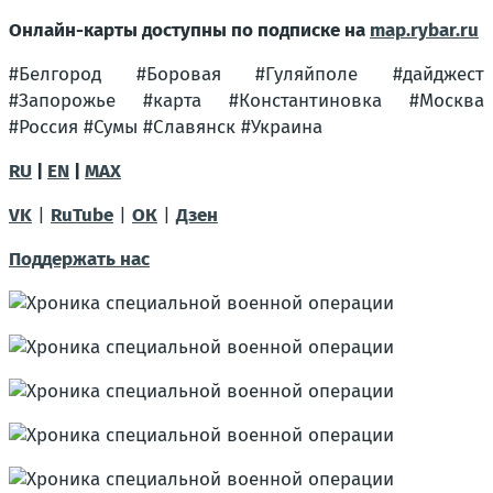
Онлайн-карты доступны по подписке на
map.rybar.ru
#Белгород #Боровая #Гуляйполе #дайджест
#Запорожье #карта #Константиновка #Москва
#Россия #Сумы #Славянск #Украина
RU
|
EN
|
MAX
VK
|
RuTube
|
ОК
|
Дзен
Поддержать нас