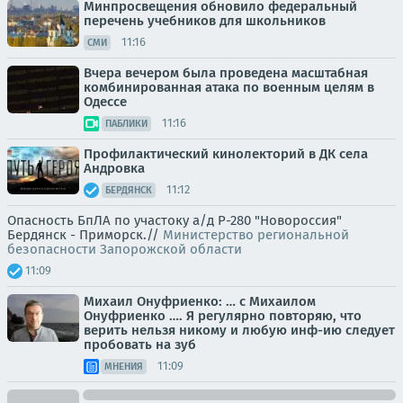
Минпросвещения обновило федеральный
перечень учебников для школьников
11:16
СМИ
Вчера вечером была проведена масштабная
комбинированная атака по военным целям в
Одессе
11:16
ПАБЛИКИ
Профилактический кинолекторий в ДК села
Андровка
11:12
БЕРДЯНСК
Опасность БпЛА по участоку а/д Р-280 "Новороссия"
Бердянск - Приморск.//
Министерство региональной
безопасности Запорожской области
11:09
Михаил Онуфриенко: … с Михаилом
Онуфриенко …. Я регулярно повторяю, что
верить нельзя никому и любую инф-ию следует
пробовать на зуб
11:09
МНЕНИЯ