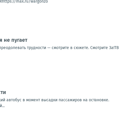
!https://max.ru/wargonzo
 не пугает
реодолевать трудности — смотрите в сюжете. Смотрите За!ТВ
сти
кий автобус в момент высадки пассажиров на остановке.
...