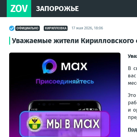
ZOV
ЗАПОРОЖЬЕ
17 мая 2026, 18:06
ОФИЦИАЛЬНО
КИРИЛЛОВКА
Уважаемые жители Кирилловского 
Ува
В с
вас
мес
Это
раб
и о
пре
Под