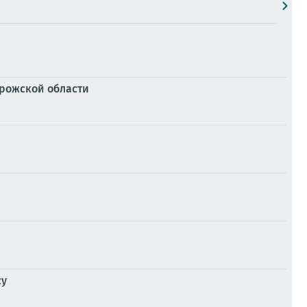
орожской области
су