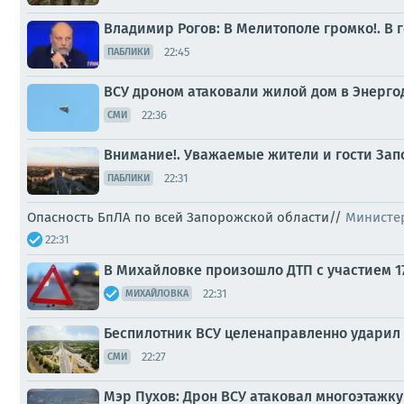
Владимир Рогов: В Мелитополе громко!. В
22:45
ПАБЛИКИ
ВСУ дроном атаковали жилой дом в Энерго
22:36
СМИ
Внимание!. Уважаемые жители и гости Зап
22:31
ПАБЛИКИ
Опасность БпЛА по всей Запорожской области//
Министе
22:31
В Михайловке произошло ДТП с участием 1
22:31
МИХАЙЛОВКА
Беспилотник ВСУ целенаправленно ударил 
22:27
СМИ
Мэр Пухов: Дрон ВСУ атаковал многоэтажку