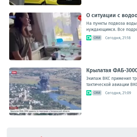
О ситуации с водо
На пункты подвоза воды
нуждающимся. Все подроб
Сегодня, 21:18
СМИ
Крылатая ФАБ-3000
Эки­паж ВКС при­ме­нил тре
так­ти­че­ской авиа­ции В
Сегодня, 21:09
СМИ