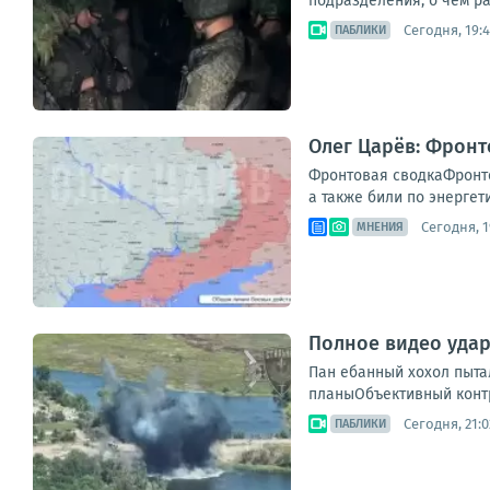
подразделения, о чем ра
Сегодня, 19:
ПАБЛИКИ
Олег Царёв: Фронт
Фронтовая сводкаФронто
а также били по энергет
Сегодня, 1
МНЕНИЯ
Полное видео удар
Пан ебанный хохол пыта
планыОбъективный контр
Сегодня, 21:0
ПАБЛИКИ