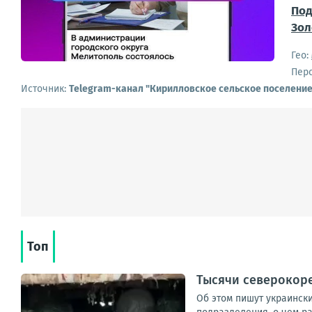
По
Зол
Гео:
Пер
Источник:
Telegram-канал "Кирилловское сельское поселени
Топ
Тысячи северокоре
Об этом пишут украинск