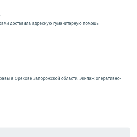
е
ерами доставила адресную гуманитарную помощь
а­вы в Оре­хо­ве Запо­рож­ской обла­сти. Эки­паж опе­ра­тив­но-