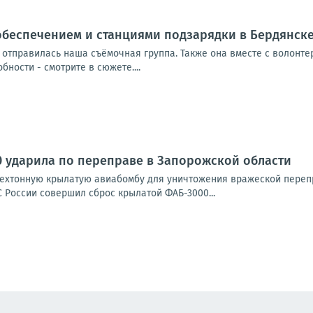
обеспечением и станциями подзарядки в Бердянск
 отправилась наша съёмочная группа. Также она вместе с волонт
ности - смотрите в сюжете....
 ударила по переправе в Запорожской области
х­тон­ную кры­ла­тую авиа­бом­бу для уни­что­же­ния вра­же­ской пере­пр
КС Рос­сии совер­шил сброс кры­ла­той ФАБ-3000...