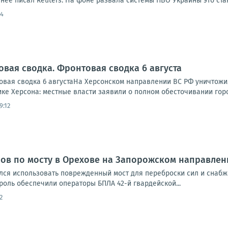
нее писал Reuters. На фоне развала системы ПВО Украины это стан
44
овая сводка. Фронтовая сводка 6 августа
вая сводка 6 августаНа Херсонском направлении ВС РФ уничтожи
ике Херсона: местные власти заявили о полном обесточивании города
9:12
ов по мосту в Орехове на Запорожском направлен
лся использовать поврежденный мост для переброски сил и снаб
оль обеспечили операторы БПЛА 42-й гвардейской...
2