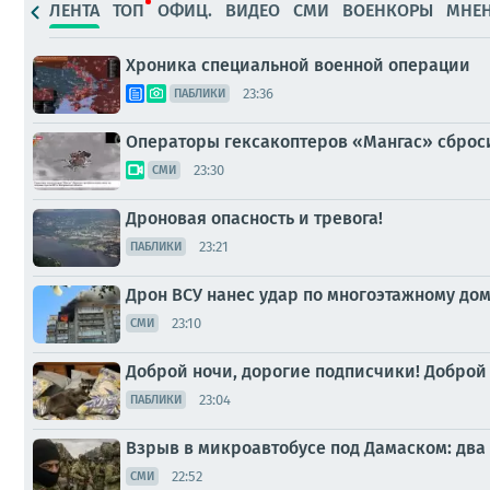
ЛЕНТА
ТОП
ОФИЦ.
ВИДЕО
СМИ
ВОЕНКОРЫ
МНЕ
Хроника специальной военной операции
23:36
ПАБЛИКИ
Операторы гексакоптеров «Мангас» сброс
23:30
СМИ
Дроновая опасность и тревога!
23:21
ПАБЛИКИ
Дрон ВСУ нанес удар по многоэтажному дом
23:10
СМИ
Доброй ночи, дорогие подписчики! Доброй
23:04
ПАБЛИКИ
Взрыв в микроавтобусе под Дамаском: два 
22:52
СМИ