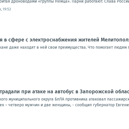
битая дроноводами «группы Немца». Парни работают. Слава России
, 19:52
я в сфере с электроснабжения жителей Мелитополя
ане даже находят в ней свои преимущества. Что помогает людям п
традали при атаке на автобус в Запорожской обла
ского муниципального округа БпЛА противника атаковал пассажирс
к – четверо мужчин и две женщины, - сообщил губернатор Евгений