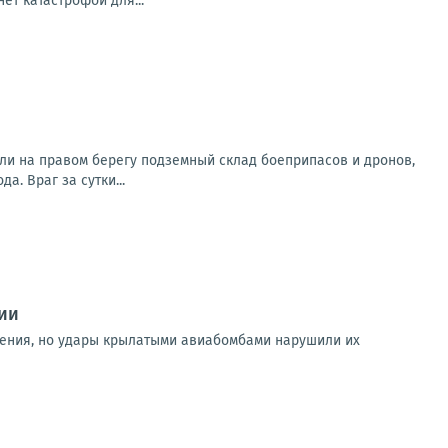
ет катастрофой для...
ли на правом берегу подземный склад боеприпасов и дронов,
. Враг за сутки...
ии
жения, но удары крылатыми авиабомбами нарушили их