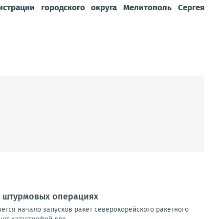
истрации городского округа Мелитополь
Сергея
х штурмовых операциях
ется начало запусков ракет северокорейского ракетного