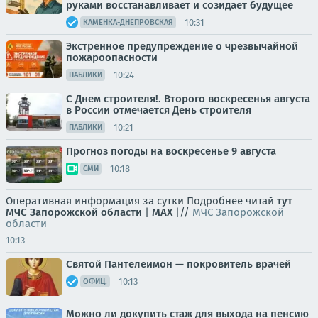
руками восстанавливает и созидает будущее
10:31
КАМЕНКА-ДНЕПРОВСКАЯ
Экстренное предупреждение о чрезвычайной
пожароопасности
10:24
ПАБЛИКИ
С Днем строителя!. Второго воскресенья августа
в России отмечается День строителя
10:21
ПАБЛИКИ
Прогноз погоды на воскресенье 9 августа
10:18
СМИ
Оперативная информация за сутки Подробнее читай
тут
МЧС Запорожской области
|
MAX
|//
МЧС Запорожской
области
10:13
Святой Пантелеимон — покровитель врачей
10:13
ОФИЦ.
Можно ли докупить стаж для выхода на пенсию