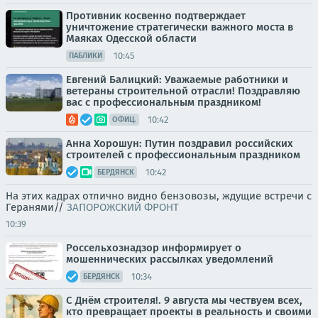
Противник косвенно подтверждает
уничтожение стратегически важного моста в
Маяках Одесской области
10:45
ПАБЛИКИ
Евгений Балицкий: Уважаемые работники и
ветераны строительной отрасли! Поздравляю
вас с профессиональным праздником!
10:42
ОФИЦ.
Анна Хорошун: Путин поздравил российских
строителей с профессиональным праздником
10:42
БЕРДЯНСК
На этих кадрах отлично видно бензовозы, ждущие встречи с
Геранями//
ЗАПОРОЖСКИЙ ФРОНТ
10:39
Россельхознадзор информирует о
мошеннических рассылках уведомлений
10:34
БЕРДЯНСК
С Днём строителя!. 9 августа мы чествуем всех,
кто превращает проекты в реальность и своими