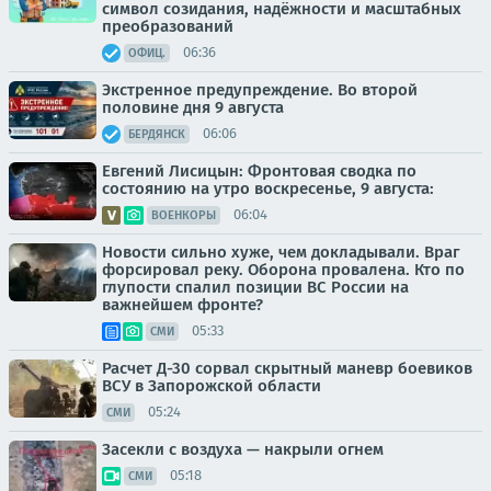
символ созидания, надёжности и масштабных
преобразований
06:36
ОФИЦ.
Экстренное предупреждение. Во второй
половине дня 9 августа
06:06
БЕРДЯНСК
Евгений Лисицын: Фронтовая сводка по
состоянию на утро воскресенье, 9 августа:
06:04
ВОЕНКОРЫ
Новости сильно хуже, чем докладывали. Враг
форсировал реку. Оборона провалена. Кто по
глупости спалил позиции ВС России на
важнейшем фронте?
05:33
СМИ
Расчет Д-30 сорвал скрытный маневр боевиков
ВСУ в Запорожской области
05:24
СМИ
Засекли с воздуха — накрыли огнем
05:18
СМИ