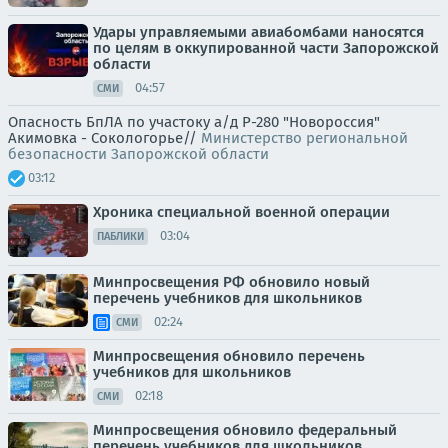
Удары управляемыми авиабомбами наносятся
по целям в оккупированной части Запорожской
области
04:57
СМИ
Опасность БпЛА по участоку а/д Р-280 "Новороссия"
Акимовка - Сокологорье//
Министерство региональной
безопасности Запорожской области
03:12
Хроника специальной военной операции
03:04
ПАБЛИКИ
Минпросвещения РФ обновило новый
перечень учебников для школьников
02:24
СМИ
Минпросвещения обновило перечень
учебников для школьников
02:18
СМИ
Минпросвещения обновило федеральный
перечень учебников для школьников,