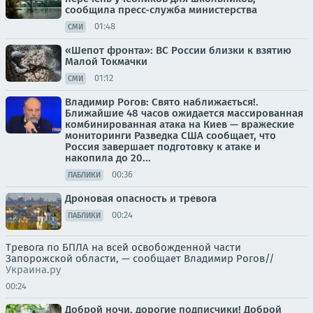
сообщила пресс-служба министерства
01:48
СМИ
«Шепот фронта»: ВС России близки к взятию
Малой Токмачки
01:12
СМИ
Владимир Рогов: Свято наближається!.
Ближайшие 48 часов ожидается массированная
комбинированная атака на Киев — вражеские
мониторинги Разведка США сообщает, что
Россия завершает подготовку к атаке и
накопила до 20...
00:36
ПАБЛИКИ
Дроновая опасность и тревога
00:24
ПАБЛИКИ
Тревога по БПЛА на всей освобожденной части
Запорожской области, — сообщает Владимир Рогов//
Украина.ру
00:24
Доброй ночи, дорогие подписчики! Доброй