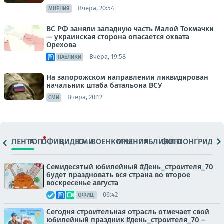
Вчера, 20:54
МНЕНИЯ
ВС РФ заняли западную часть Малой Токмачки
— украинская сторона опасается охвата
Орехова
Вчера, 19:58
ПАБЛИКИ
На запорожском направлении ликвидирован
начальник штаба батальона ВСУ
Вчера, 20:12
СМИ
ЛЕНТА
ТОП
ОФИЦ.
ВИДЕО
СМИ
ВОЕНКОРЫ
МНЕНИЯ
ПАБЛИКИ
ФОТО
ЛОНГРИДЫ
Семидесятый юбилейный #День_строителя_70
будет праздновать вся страна во второе
воскресенье августа
06:42
ОФИЦ.
Сегодня строительная отрасль отмечает свой
юбилейный праздник #день_строителя_70 –