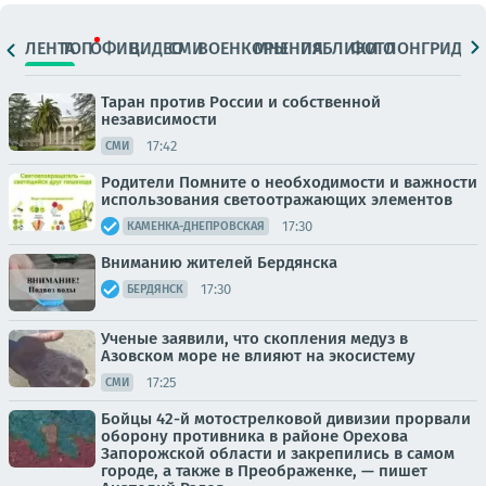
ЛЕНТА
ТОП
ОФИЦ.
ВИДЕО
СМИ
ВОЕНКОРЫ
МНЕНИЯ
ПАБЛИКИ
ФОТО
ЛОНГРИДЫ
Таран против России и собственной
независимости
17:42
СМИ
Родители Помните о необходимости и важности
использования светоотражающих элементов
17:30
КАМЕНКА-ДНЕПРОВСКАЯ
Вниманию жителей Бердянска
17:30
БЕРДЯНСК
Ученые заявили, что скопления медуз в
Азовском море не влияют на экосистему
17:25
СМИ
Бойцы 42-й мотострелковой дивизии прорвали
оборону противника в районе Орехова
Запорожской области и закрепились в самом
городе, а также в Преображенке, — пишет