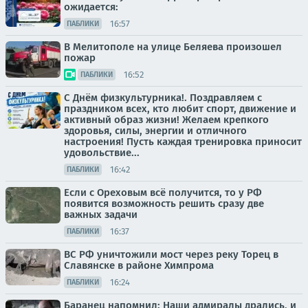
ожидается:
16:57
ПАБЛИКИ
В Мелитополе на улице Беляева произошел
пожар
16:52
ПАБЛИКИ
С Днём физкультурника!. Поздравляем с
праздником всех, кто любит спорт, движение и
активный образ жизни! Желаем крепкого
здоровья, силы, энергии и отличного
настроения! Пусть каждая тренировка приносит
удовольствие...
16:42
ПАБЛИКИ
Если с Ореховым всё получится, то у РФ
появится возможность решить сразу две
важных задачи
16:37
ПАБЛИКИ
ВС РФ уничтожили мост через реку Торец в
Славянске в районе Химпрома
16:24
ПАБЛИКИ
Баранец напомнил: Наши адмиралы дрались, и