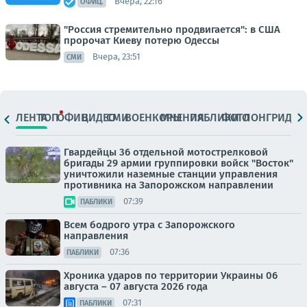
Вчера, 22:16
ОФИЦ.
"Россия стремительно продвигается": в США
пророчат Киеву потерю Одессы
Вчера, 23:51
СМИ
ЛЕНТА
ТОП
ОФИЦ.
ВИДЕО
СМИ
ВОЕНКОРЫ
МНЕНИЯ
ПАБЛИКИ
ФОТО
ЛОНГРИДЫ
Гвардейцы 36 отдельной мотострелковой
бригады 29 армии группировки войск "Восток"
уничтожили наземные станции управления
противника на Запорожском направлении
07:39
ПАБЛИКИ
Всем бодрого утра с Запорожского
направления
07:36
ПАБЛИКИ
Хроника ударов по территории Украины 06
августа – 07 августа 2026 года
07:31
ПАБЛИКИ