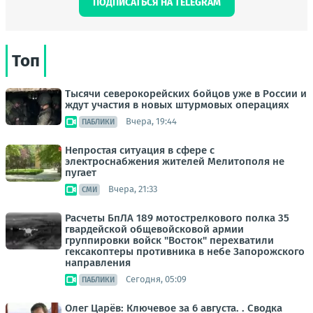
ПОДПИСАТЬСЯ НА TELEGRAM
Топ
Тысячи северокорейских бойцов уже в России и
ждут участия в новых штурмовых операциях
Вчера, 19:44
ПАБЛИКИ
Непростая ситуация в сфере с
электроснабжения жителей Мелитополя не
пугает
Вчера, 21:33
СМИ
Расчеты БпЛА 189 мотострелкового полка 35
гвардейской общевойсковой армии
группировки войск "Восток" перехватили
гексакоптеры противника в небе Запорожского
направления
Сегодня, 05:09
ПАБЛИКИ
Олег Царёв: Ключевое за 6 августа. . Сводка