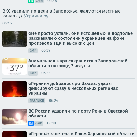
06:48
СМИ
ВКС ударили по цели в Запорожье, жалуются местные
каналы//
Украина.ру
06:45
«Не просто устали, они истощены»: в подполье
рассказали о состоянии украинцев на фоне
произвола ТЦК и высоких цен
06:39
СМИ
Аномальная жара сохранится в Запорожской
области в пятницу, 7 августа
06:33
СМИ
«Герани» добрались до Изюма: удары
фиксируют сразу в нескольких регионах
Украины
06:24
ПАБЛИКИ
ВС России ударили по порту Рени в Одесской
области
06:18
СМИ
«Герань» залетела в Изюм Харьковской области