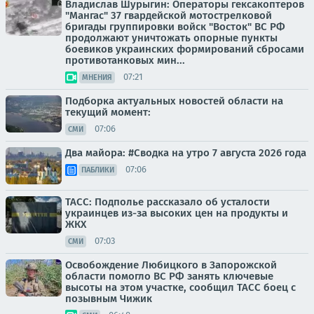
Владислав Шурыгин: Операторы гексакоптеров
"Мангас" 37 гвардейской мотострелковой
бригады группировки войск "Восток" ВС РФ
продолжают уничтожать опорные пункты
боевиков украинских формирований сбросами
противотанковых мин...
07:21
МНЕНИЯ
Подборка актуальных новостей области на
текущий момент:
07:06
СМИ
Два майора: #Сводка на утро 7 августа 2026 года
07:06
ПАБЛИКИ
ТАСС: Подполье рассказало об усталости
украинцев из-за высоких цен на продукты и
ЖКХ
07:03
СМИ
Освобождение Любицкого в Запорожской
области помогло ВС РФ занять ключевые
высоты на этом участке, сообщил ТАСС боец с
позывным Чижик