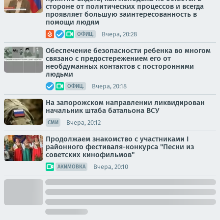
стороне от политических процессов и всегда
проявляет большую заинтересованность в
помощи людям
Вчера, 20:28
ОФИЦ.
Обеспечение безопасности ребенка во многом
связано с предостережением его от
необдуманных контактов с посторонними
людьми
Вчера, 20:18
ОФИЦ.
На запорожском направлении ликвидирован
начальник штаба батальона ВСУ
Вчера, 20:12
СМИ
Продолжаем знакомство с участниками I
районного фестиваля-конкурса "Песни из
советских кинофильмов"
Вчера, 20:10
АКИМОВКА