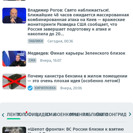
Владимир Рогов: Свято наближається!.
Ближайшие 48 часов ожидается массированная
комбинированная атака на Киев — вражеские
мониторинги Разведка США сообщает, что
Россия завершает подготовку к атаке и
накопила до 20...
Сегодня, 00:36
ПАБЛИКИ
Медведев: Финал карьеры Зеленского близок
Вчера, 16:07
СМИ
Почему канистра бензина в жилом помещении
— это очень плохая идея (особенно летом!)
Вчера, 20:06
КИРИЛЛОВКА
ЛЕНТА
ТОП
ОФИЦ.
ВИДЕО
СМИ
ВОЕНКОРЫ
МНЕНИЯ
ПАБЛИКИ
ФОТО
ЛОНГРИДЫ
«Шепот фронта»: ВС России близки к взятию