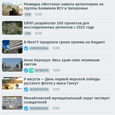
Разведка «Востока» навела артиллерию на
группы боевиков ВСУ в Запорожье
12:20
СМИ
ЕИПП разработал 200 проектов для
воссоединенных регионов с 2022 года
12:20
СМИ
В МелГУ продлили сроки приема на бюджет
12:09
КИРИЛЛОВКА
Анна Хорошун: Весь храм сиял неземным
светом
12:09
БЕРДЯНСК
9 августа — День первой морской победы
русского флота у мыса Гангут
12:03
МЕЛИТОПОЛЬ
Михайловский муниципальный округ чествует
созидателей
12:03
МИХАЙЛОВКА