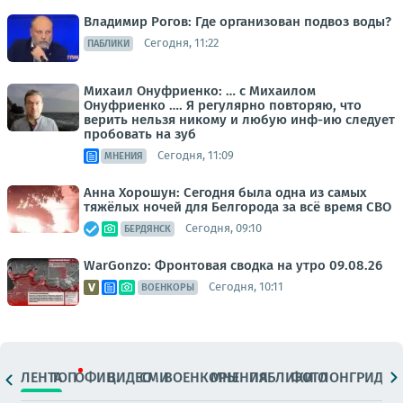
Владимир Рогов: Где организован подвоз воды?
Сегодня, 11:22
ПАБЛИКИ
Михаил Онуфриенко: … с Михаилом
Онуфриенко …. Я регулярно повторяю, что
верить нельзя никому и любую инф-ию следует
пробовать на зуб
Сегодня, 11:09
МНЕНИЯ
Анна Хорошун: Сегодня была одна из самых
тяжёлых ночей для Белгорода за всё время СВО
Сегодня, 09:10
БЕРДЯНСК
WarGonzo: Фронтовая сводка на утро 09.08.26
Сегодня, 10:11
ВОЕНКОРЫ
ЛЕНТА
ТОП
ОФИЦ.
ВИДЕО
СМИ
ВОЕНКОРЫ
МНЕНИЯ
ПАБЛИКИ
ФОТО
ЛОНГРИДЫ