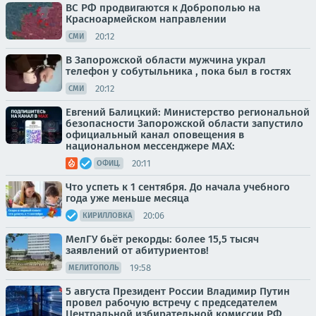
ВС РФ продвигаются к Доброполью на
Красноармейском направлении
20:12
СМИ
В Запорожской области мужчина украл
телефон у собутыльника , пока был в гостях
20:12
СМИ
Евгений Балицкий: Министерство региональной
безопасности Запорожской области запустило
официальный канал оповещения в
национальном мессенджере MAX:
20:11
ОФИЦ.
Что успеть к 1 сентября. До начала учебного
года уже меньше месяца
20:06
КИРИЛЛОВКА
МелГУ бьёт рекорды: более 15,5 тысяч
заявлений от абитуриентов!
19:58
МЕЛИТОПОЛЬ
5 августа Президент России Владимир Путин
провел рабочую встречу с председателем
Центральной избирательной комиссии РФ