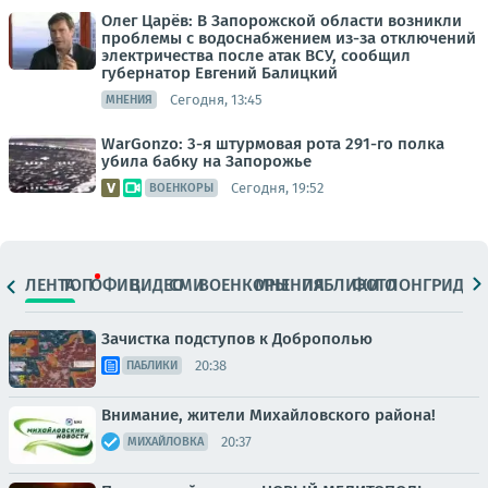
Олег Царёв: В Запорожской области возникли
проблемы с водоснабжением из-за отключений
электричества после атак ВСУ, сообщил
губернатор Евгений Балицкий
Сегодня, 13:45
МНЕНИЯ
WarGonzo: 3-я штурмовая рота 291-го полка
убила бабку на Запорожье
Сегодня, 19:52
ВОЕНКОРЫ
ЛЕНТА
ТОП
ОФИЦ.
ВИДЕО
СМИ
ВОЕНКОРЫ
МНЕНИЯ
ПАБЛИКИ
ФОТО
ЛОНГРИДЫ
Зачистка подступов к Доброполью
20:38
ПАБЛИКИ
Внимание, жители Михайловского района!
20:37
МИХАЙЛОВКА