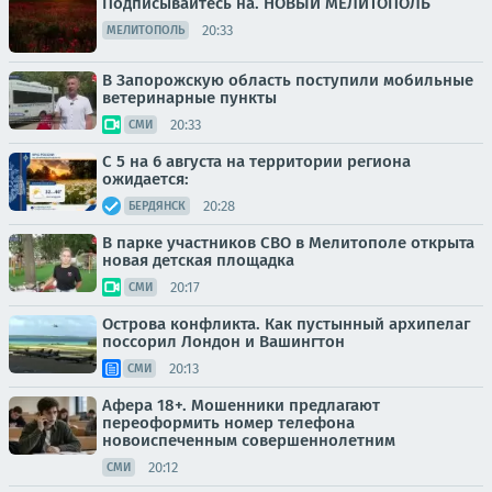
Подписывайтесь на. НОВЫЙ МЕЛИТОПОЛЬ
20:33
МЕЛИТОПОЛЬ
В Запорожскую область поступили мобильные
ветеринарные пункты
20:33
СМИ
С 5 на 6 августа на территории региона
ожидается:
20:28
БЕРДЯНСК
В парке участников СВО в Мелитополе открыта
новая детская площадка
20:17
СМИ
Острова конфликта. Как пустынный архипелаг
поссорил Лондон и Вашингтон
20:13
СМИ
Афера 18+. Мошенники предлагают
переоформить номер телефона
новоиспеченным совершеннолетним
20:12
СМИ