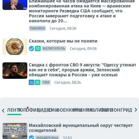
Ближайшие 48 часов ожидается массированная
комбинированная атака на Киев — вражеские
мониторинги Разведка США сообщает, что
Россия завершает подготовку к атаке и
накопила до 20...
Сегодня, 00:36
ПАБЛИКИ
Сказки, которые мы не поняли
Сегодня, 09:06
МЕЛИТОПОЛЬ
Сводка с фронтов СВО 9 августа: "Одессу утюжат
как не в себя", прорыв армии, Зеленский
обещает пожары в России - уже осенью
Сегодня, 08:34
СМИ
ЛЕНТА
ТОП
ОФИЦ.
ВИДЕО
СМИ
ВОЕНКОРЫ
МНЕНИЯ
ПАБЛИКИ
ФОТО
ЛОНГРИДЫ
Михайловский муниципальный округ чествует
созидателей
12:03
МИХАЙЛОВКА