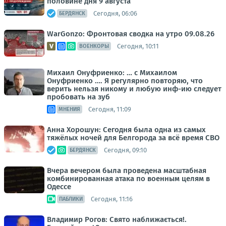
половине дня 9 августа
Сегодня, 06:06
БЕРДЯНСК
WarGonzo: Фронтовая сводка на утро 09.08.26
Сегодня, 10:11
ВОЕНКОРЫ
Михаил Онуфриенко: … с Михаилом
Онуфриенко …. Я регулярно повторяю, что
верить нельзя никому и любую инф-ию следует
пробовать на зуб
Сегодня, 11:09
МНЕНИЯ
Анна Хорошун: Сегодня была одна из самых
тяжёлых ночей для Белгорода за всё время СВО
Сегодня, 09:10
БЕРДЯНСК
Вчера вечером была проведена масштабная
комбинированная атака по военным целям в
Одессе
Сегодня, 11:16
ПАБЛИКИ
Владимир Рогов: Свято наближається!.