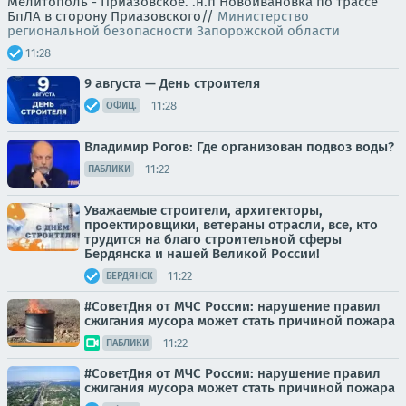
Мелитополь - Приазовское. .н.п Новоивановка по трассе
БпЛА в сторону Приазовского//
Министерство
региональной безопасности Запорожской области
11:28
9 августа — День строителя
11:28
ОФИЦ.
Владимир Рогов: Где организован подвоз воды?
11:22
ПАБЛИКИ
Уважаемые строители, архитекторы,
проектировщики, ветераны отрасли, все, кто
трудится на благо строительной сферы
Бердянска и нашей Великой России!
11:22
БЕРДЯНСК
#СоветДня от МЧС России: нарушение правил
сжигания мусора может стать причиной пожара
11:22
ПАБЛИКИ
#СoвeтДня oт МЧС Рoссии: нарушение правил
сжигания мусора может стать причиной пожара