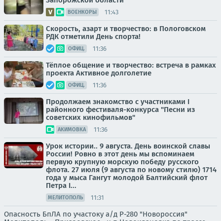
Запорожской области
11:43
ВОЕНКОРЫ
Скорость, азарт и творчество: в Пологовском
РДК отметили День спорта!
11:36
ОФИЦ.
Тёплое общение и творчество: встреча в рамках
проекта Активное долголетие
11:36
ОФИЦ.
Продолжаем знакомство с участниками I
районного фестиваля-конкурса "Песни из
советских кинофильмов"
11:36
АКИМОВКА
Урок истории.. 9 августа. День воинской славы
России! Ровно в этот день мы вспоминаем
первую крупную морскую победу русского
флота. 27 июля (9 августа по новому стилю) 1714
года у мыса Гангут молодой Балтийский флот
Петра I...
11:31
МЕЛИТОПОЛЬ
Опасность БпЛА по участоку а/д Р-280 "Новороссия"