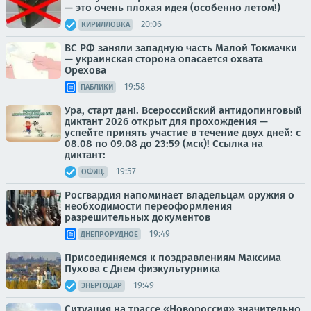
— это очень плохая идея (особенно летом!)
20:06
КИРИЛЛОВКА
ВС РФ заняли западную часть Малой Токмачки
— украинская сторона опасается охвата
Орехова
19:58
ПАБЛИКИ
Ура, старт дан!. Всероссийский антидопинговый
диктант 2026 открыт для прохождения —
успейте принять участие в течение двух дней: с
08.08 по 09.08 до 23:59 (мск)! Ссылка на
диктант:
19:57
ОФИЦ.
Росгвардия напоминает владельцам оружия о
необходимости переоформления
разрешительных документов
19:49
ДНЕПРОРУДНОЕ
Присоединяемся к поздравлениям Максима
Пухова с Днем физкультурника
19:49
ЭНЕРГОДАР
Ситуация на трассе «Новороссия» значительно