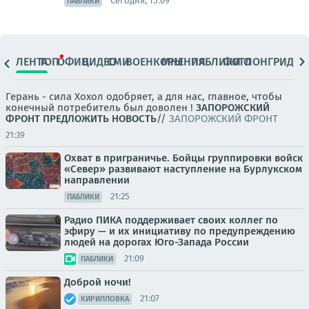
Сегодня, 15:09
ПАБЛИКИ
ЛЕНТА
ТОП
ОФИЦ.
ВИДЕО
СМИ
ВОЕНКОРЫ
МНЕНИЯ
ПАБЛИКИ
ФОТО
ЛОНГРИДЫ
Герань - сила Хохол одобряет, а для нас, главное, чтобы
конечный потребитель был доволен !
ЗАПОРОЖСКИЙ
ФРОНТ
ПРЕДЛОЖИТЬ НОВОСТЬ
//
ЗАПОРОЖСКИЙ ФРОНТ
21:39
Охват в приграничье. Бойцы группировки войск
«Север» развивают наступление на Бурлукском
направлении
21:25
ПАБЛИКИ
Радио ПИКА поддерживает своих коллег по
эфиру — и их инициативу по предупреждению
людей на дорогах Юго-Запада России
21:09
ПАБЛИКИ
Доброй ночи!
21:07
КИРИЛЛОВКА