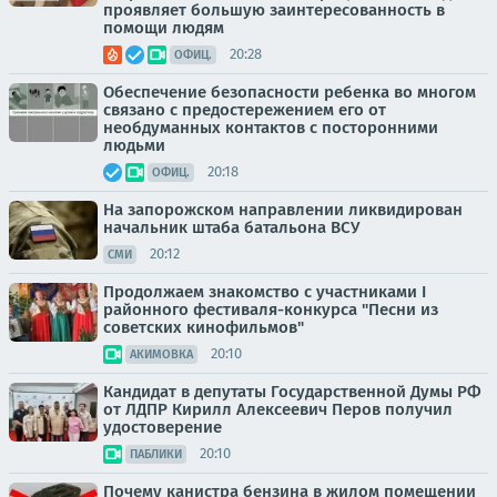
проявляет большую заинтересованность в
помощи людям
20:28
ОФИЦ.
Обеспечение безопасности ребенка во многом
связано с предостережением его от
необдуманных контактов с посторонними
людьми
20:18
ОФИЦ.
На запорожском направлении ликвидирован
начальник штаба батальона ВСУ
20:12
СМИ
Продолжаем знакомство с участниками I
районного фестиваля-конкурса "Песни из
советских кинофильмов"
20:10
АКИМОВКА
Кандидат в депутаты Государственной Думы РФ
от ЛДПР Кирилл Алексеевич Перов получил
удостоверение
20:10
ПАБЛИКИ
Почему канистра бензина в жилом помещении