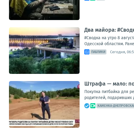
Два майора: #Сводк
#Сводка на утро 8 авгус
Одесской областям. Ране
Сегодня, 06:
ПАБЛИКИ
Штрафа — мало: п
Покупка питбайка для р
родителей, подаривших д
КАМЕНКА-ДНЕПРОВСКА