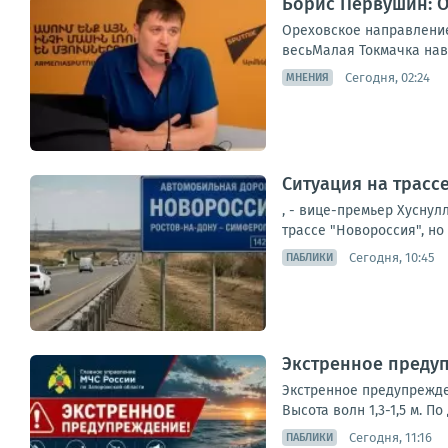
Борис Первушин: О
Ореховское направление 
весьМалая Токмачка навс
Сегодня, 02:24
МНЕНИЯ
Ситуация на трасс
, - вице-премьер Хуснул
трассе "Новороссия", но 
Сегодня, 10:45
ПАБЛИКИ
Экстренное предуп
Экстренное предупрежден
Высота волн 1,3-1,5 м. 
Сегодня, 11:16
ПАБЛИКИ