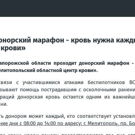
онорский марафон - кровь нужна кажд
 крови»
апорожской области проходит донорский марафон -
литопольский областной центр крови».
вязи с участившимися атаками беспилотников ВС
зывают помощь пострадавшим с осколочными ранения
раций донорская кровь остается одним из важнейш
ни.
ть донором может каждый, кто соответствует устано
ние дни с 08:00 до 14:00 по адресу: г. Мелитополь, пр. Б