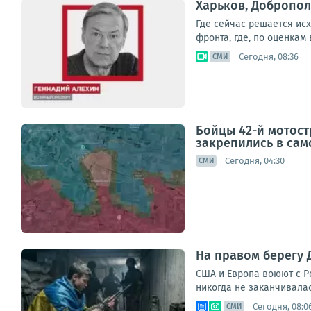
Харьков, Добропол
Где сейчас решается ис
фронта, где, по оценкам
Сегодня, 08:36
СМИ
Бойцы 42-й мотос
закрепились в сам
Сегодня, 04:30
СМИ
На правом берегу 
США и Европа воюют с Р
никогда не заканчивалась
Сегодня, 08:0
СМИ