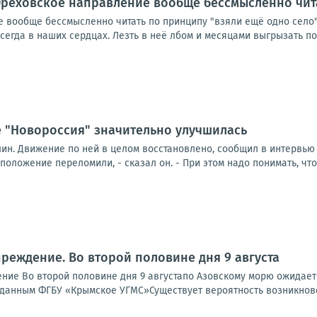
реховское направление вообще бессмысленно чита
вообще бессмысленно читать по принципу "взяли ещё одно село". 
егда в наших сердцах. Лезть в неё лбом и месяцами выгрызать пос
е "Новороссия" значительно улучшилась
лин. Движение по ней в целом восстановлено, сообщил в интервью
положение переломили, - сказал он. - При этом надо понимать, что 
реждение. Во второй половине дня 9 августа
ие Во второй половине дня 9 августапо Азовскому морю ожидается
По данным ФГБУ «Крымское УГМС»Существует вероятность возникнов