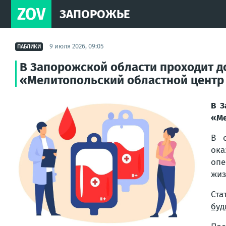
ZOV
ЗАПОРОЖЬЕ
9 июля 2026, 09:05
ПАБЛИКИ
В Запорожской области проходит д
«Мелитопольский областной центр
В З
«Ме
В с
ока
опе
жиз
Ста
буд