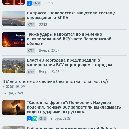
00:18
СМИ
На трассе "Новороссия" запустили систему
оповещения о БПЛА
00:13
СМИ
Также удары наносятся по временно
оккупированной ВСУ части Запорожской
области
Вчера, 23:57
СМИ
Власти Энергодара предупредили о
минировании ВСУ дорог рядом с городом
Вчера, 23:57
СМИ
В Мелитополе объявлена беспилотная опасность//
Украина.ру
Вчера, 23:49
"Застой на фронте": Полковник Нахушев
пояснил, почему ВСУ запретили выкладывать
видео с ударами по русским
Вчера, 23:33
СМИ
Доброй ночи, дорогие подписчики! Доброй