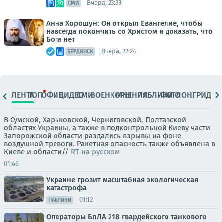
Вчера, 23:33
СМИ
Анна Хорошун: Он открыл Евангелие, чтобы
навсегда покончить со Христом и доказать, что
Бога нет
Вчера, 22:24
БЕРДЯНСК
ЛЕНТА
ТОП
ОФИЦ.
ВИДЕО
СМИ
ВОЕНКОРЫ
МНЕНИЯ
ПАБЛИКИ
ФОТО
ЛОНГРИДЫ
В Сумской, Харьковской, Черниговской, Полтавской
областях Украины, а также в подконтрольной Киеву части
Запорожской области раздались взрывы на фоне
воздушной тревоги. Ракетная опасность также объявлена в
Киеве и области//
RT на русском
01:46
Украине грозит масштабная экологическая
катастрофа
01:12
ПАБЛИКИ
Операторы БпЛА 218 гвардейского танкового