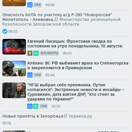
06:06
СМИ
Опасность БпЛА по участоку а/д Р-280 "Новороссия"
Мелитополь - Акимовка.//
Министерство региональной
безопасности Запорожской области
06:03
Евгений Лисицын: Фронтовая сводка по
состоянию на утро понедельника, 10 августа:
06:03
ВОЕНКОРЫ
Алёхин: ВС РФ выбивают врага из Степногорска
и закрепляются в Приморском
05:48
СМИ
"НГШ выбрал себе преемника. Путин
согласился": Экстренные новости и инсайды –
Суровикин, дата взятия ДНР, "кто стоит за
ударами по Украине?"
05:33
СМИ
Новые прилёты в Запорожье//
Украина.ру
05:18