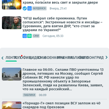
храма, погасили весь свет и закрыли двери
Вчера, 21:41
БЕРДЯНСК
"НГШ выбрал себе преемника. Путин
согласился": Экстренные новости и инсайды –
Суровикин, дата взятия ДНР, "кто стоит за
ударами по Украине?"
Сегодня, 05:33
СМИ
ЛЕНТА
ТОП
ОФИЦ.
ВИДЕО
СМИ
ВОЕНКОРЫ
МНЕНИЯ
ПАБЛИКИ
ФОТО
ЛОНГРИДЫ
Главное на 06:00:. Силами ПВО уничтожены 13
дронов, летевших на Москву, сообщил Сергей
Собянин ВС РФ нанесли удар по
промышленному объекту в Запорожье
Зеленский, глядя на развалины Киева, заявил,
что на каждый российский...
06:09
ПАБЛИКИ
«Торнадо-Г» смел позиции ВСУ залпом из 40
снарядов под Ореховом