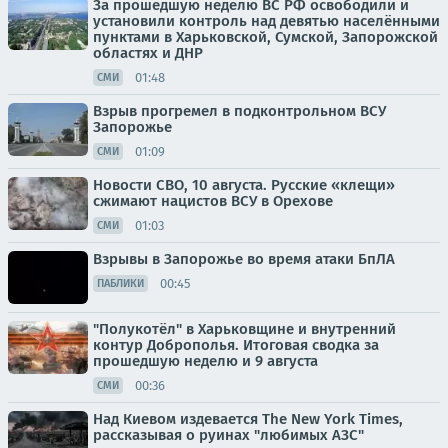
За прошедшую неделю ВС РФ освободили и
установили контроль над девятью населёнными
пунктами в Харьковской, Сумской, Запорожской
областях и ДНР
01:48
СМИ
Взрыв прогремел в подконтрольном ВСУ
Запорожье
01:09
СМИ
Новости СВО, 10 августа. Русские «клещи»
сжимают нацистов ВСУ в Орехове
01:03
СМИ
Взрывы в Запорожье во время атаки БпЛА
00:45
ПАБЛИКИ
"Полукотёл" в Харьковщине и внутренний
контур Доброполья. Итоговая сводка за
прошедшую неделю и 9 августа
00:36
СМИ
Над Киевом издевается The New York Times,
рассказывая о руинах "любимых АЗС"