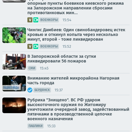
опорные пункты боевиков киевского режима
на Запорожском направлении сбросами
противотанковых мин...
15:54
ВОЕНКОРЫ
Чингис Дамбиев: Один свинобандеровец истек
кровью и откинул копыта через несколько
минут, второй - тоже ликвидирован
15:52
ВОЕНКОРЫ
В Запорожской области за сутки
ликвидировали 56 пожаров
15:45
СМИ
Вниманию жителей микрорайона Нагорная
часть города
15:37
БЕРДЯНСК
Рубрика "Знищено". ВС РФ ударом
высокоточного оружия по Житомиру
уничтожили очередной завод, задействованный
пятачками в производственной цепочке
военного назначения
15:33
ПАБЛИКИ