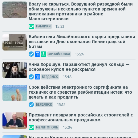
Врагу не скрыться. Воздушной разведкой были
обнаружены несколько пунктов временной
дислокации противника в районе
Малокатериновки
15:33
ПАБЛИКИ
Библиотеки Михайловского округа представили
выставки ко Дню окончания Ленинградской
битвы
15:24
МИХАЙЛОВКА
Анна Хорошун: Парашютист дернул кольцо —
основной купол не раскрылся
15:18
БЕРДЯНСК
Срок действия электронного сертификата на
технические средства реабилитации истек: что
делать и как продлить
15:15
БЕРДЯНСК
Президент поздравил российских строителей с
профессиональным праздником
15:04
МЕЛИТОПОЛЬ
На улице Кирова установили новую остановку