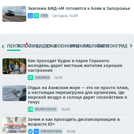
Экипажи БМД-4М готовятся к боям в Запорожье
Сегодня, 14:09
СМИ
ЛЕНТА
ТОП
ОФИЦ.
ВИДЕО
СМИ
ВОЕНКОРЫ
МНЕНИЯ
ПАБЛИКИ
ФОТО
ЛОНГРИДЫ
Как проходят будни в парке Горького:
молодёжь дарит местным жителям хорошее
настроение
16:10
ПАБЛИКИ
Отдых на Азовском море — это не просто пляж,
а настоящая перезагрузка для организма, где
морской воздух и солнце дарят спокойствие и
тонус
16:09
МЕЛИТОПОЛЬ
Зачем и как проходить диспансеризацию в
возрасте 65+
16:09
КИРИЛЛОВКА