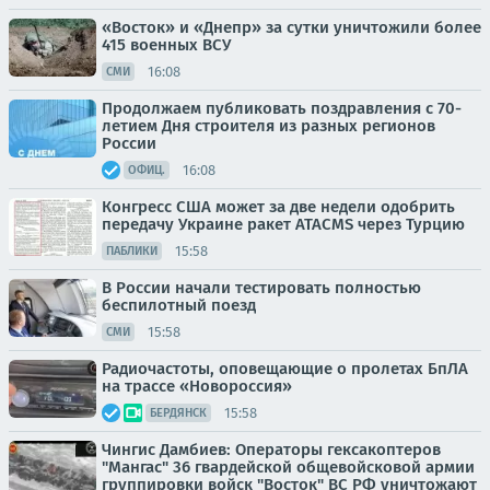
«Восток» и «Днепр» за сутки уничтожили более
415 военных ВСУ
16:08
СМИ
Продолжаем публиковать поздравления с 70-
летием Дня строителя из разных регионов
России
16:08
ОФИЦ.
Конгресс США может за две недели одобрить
передачу Украине ракет ATACMS через Турцию
15:58
ПАБЛИКИ
В России начали тестировать полностью
беспилотный поезд
15:58
СМИ
Радиочастоты, оповещающие о пролетах БпЛА
на трассе «Новороссия»
15:58
БЕРДЯНСК
Чингис Дамбиев: Операторы гексакоптеров
"Мангас" 36 гвардейской общевойсковой армии
группировки войск "Восток" ВС РФ уничтожают