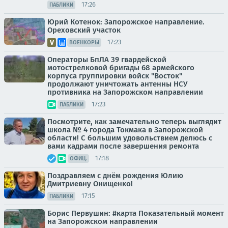
17:26
ПАБЛИКИ
Юрий Котенок: Запорожское направление.
Ореховский участок
17:23
ВОЕНКОРЫ
Операторы БпЛА 39 гвардейской
мотострелковой бригады 68 армейского
корпуса группировки войск "Восток"
продолжают уничтожать антенны НСУ
противника на Запорожском направлении
17:23
ПАБЛИКИ
Посмотрите, как замечательно теперь выглядит
школа № 4 города Токмака в Запорожской
области! С большим удовольствием делюсь с
вами кадрами после завершения ремонта
17:18
ОФИЦ.
Поздравляем с днём рождения Юлию
Дмитриевну Онищенко!
17:15
ПАБЛИКИ
Борис Первушин: #карта Показательный момент
на Запорожском направлении