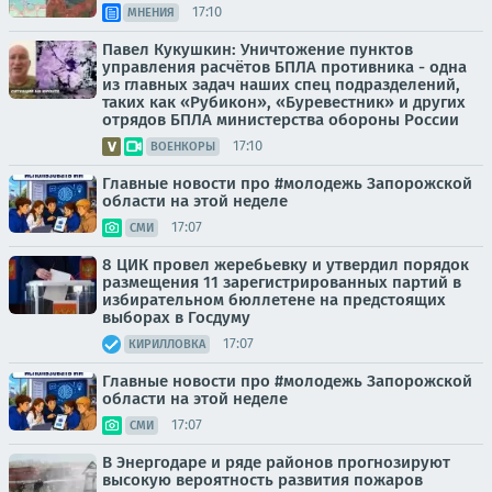
17:10
МНЕНИЯ
Павел Кукушкин: Уничтожение пунктов
управления расчётов БПЛА противника - одна
из главных задач наших спец подразделений,
таких как «Рубикон», «Буревестник» и других
отрядов БПЛА министерства обороны России
17:10
ВОЕНКОРЫ
Главные новости про #молодежь Запорожской
области на этой неделе
17:07
СМИ
8 ЦИК провел жеребьевку и утвердил порядок
размещения 11 зарегистрированных партий в
избирательном бюллетене на предстоящих
выборах в Госдуму
17:07
КИРИЛЛОВКА
Главные новости про #молодежь Запорожской
области на этой неделе
17:07
СМИ
В Энергодаре и ряде районов прогнозируют
высокую вероятность развития пожаров