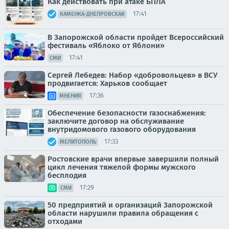
Как действовать при атаке БПЛА
17:41
КАМЕНКА-ДНЕПРОВСКАЯ
В Запорожской области пройдет Всероссийский
фестиваль «Яблоко от Яблони»
17:41
СМИ
Сергей Лебедев: Набор «добровольцев» в ВСУ
продвигается: Харьков сообщает
17:36
МНЕНИЯ
Обеспечение безопасности газоснабжения:
заключите договор на обслуживание
внутридомового газового оборудования
17:33
МЕЛИТОПОЛЬ
Ростовские врачи впервые завершили полный
цикл лечения тяжелой формы мужского
бесплодия
17:29
СМИ
50 предприятий и организаций Запорожской
области нарушили правила обращения с
отходами