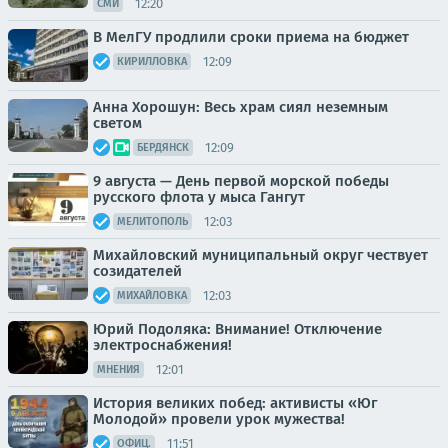
12:20
СМИ
В МелГУ продлили сроки приема на бюджет
12:09
КИРИЛЛОВКА
Анна Хорошун: Весь храм сиял неземным
светом
12:09
БЕРДЯНСК
9 августа — День первой морской победы
русского флота у мыса Гангут
12:03
МЕЛИТОПОЛЬ
Михайловский муниципальный округ чествует
созидателей
12:03
МИХАЙЛОВКА
Юрий Подоляка: Внимание! Отключение
электроснабжения!
12:01
МНЕНИЯ
История великих побед: активисты «Юг
Молодой» провели урок мужества!
11:51
ОФИЦ.