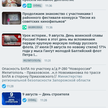
11:36
ОФИЦ.
Продолжаем знакомство с участниками I
районного фестиваля-конкурса "Песни из
советских кинофильмов"
11:36
АКИМОВКА
Урок истории.. 9 августа. День воинской славы
России! Ровно в этот день мы вспоминаем
первую крупную морскую победу русского
флота. 27 июля (9 августа по новому стилю) 1714
года у мыса Гангут молодой Балтийский флот
Петра I...
11:31
МЕЛИТОПОЛЬ
Опасность БпЛА по участоку а/д Р-280 "Новороссия"
Мелитополь - Приазовское. .н.п Новоивановка по трассе
БпЛА в сторону Приазовского//
Министерство
региональной безопасности Запорожской области
11:28
9 августа — День строителя
11:28
ОФИЦ.