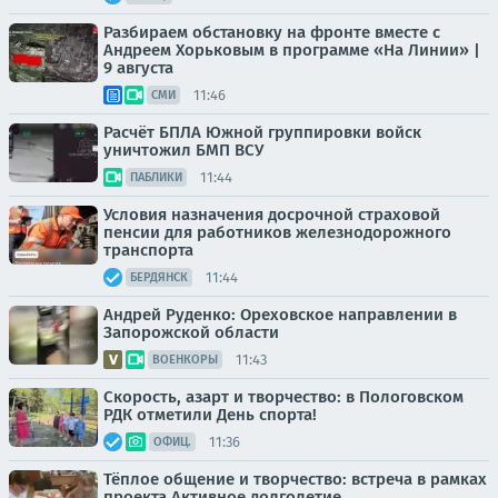
Разбираем обстановку на фронте вместе с
Андреем Хорьковым в программе «На Линии» |
9 августа
11:46
СМИ
Расчёт БПЛА Южной группировки войск
уничтожил БМП ВСУ
11:44
ПАБЛИКИ
Условия назначения досрочной страховой
пенсии для работников железнодорожного
транспорта
11:44
БЕРДЯНСК
Андрей Руденко: Ореховское направлении в
Запорожской области
11:43
ВОЕНКОРЫ
Скорость, азарт и творчество: в Пологовском
РДК отметили День спорта!
11:36
ОФИЦ.
Тёплое общение и творчество: встреча в рамках
проекта Активное долголетие