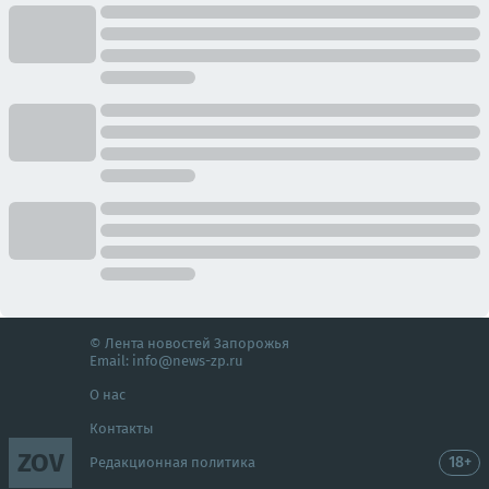
© Лента новостей Запорожья
Email:
info@news-zp.ru
О нас
Контакты
ZOV
18+
Редакционная политика