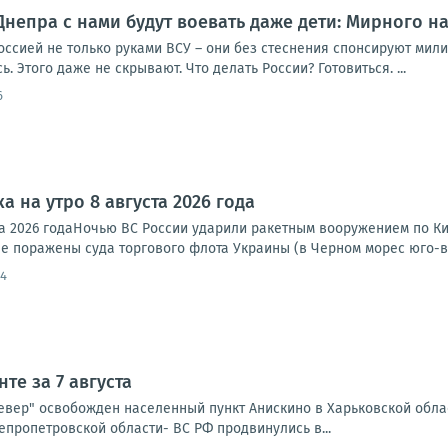
Днепра с нами будут воевать даже дети: Мирного на
оссией не только руками ВСУ – они без стеснения спонсируют мил
. Этого даже не скрывают. Что делать России? Готовиться. ...
6
а на утро 8 августа 2026 года
та 2026 годаНочью ВС России ударили ракетным вооружением по Ки
е поражены суда торгового флота Украины (в Черном морес юго-во
54
те за 7 августа
Север" освобожден населенный пункт Анискино в Харьковской обла
епропетровской области- ВС РФ продвинулись в...