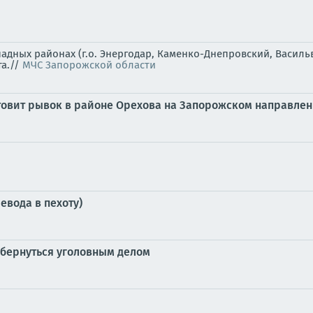
падных районах (г.о. Энергодар, Каменко-Днепровский, Васил
та.//
МЧС Запорожской области
отовит рывок в районе Орехова на Запорожском направле
евода в пехоту)
обернуться уголовным делом