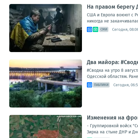
На правом берегу 
США и Европа воюют с Р
никогда не заканчивалась
Сегодня, 08:0
СМИ
Два майора: #Сводк
#Сводка на утро 8 авгус
Одесской областям. Ране
Сегодня, 06:
ПАБЛИКИ
Изменения на фрон
- Группировкой войск "
Зирка на стыке ДНР и Дн