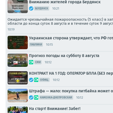
Вниманию жителей города Бердянск
10:21
БЕРДЯНСК
Ожидается чрезвычайная пожароопасность (5 класс) в за
области до конца суток 8 августа и в течение суток 9 авгус
10:19
Украинская сторона утверждает, что РФ г
10:15
ПАБЛИКИ
Прогноз погоды на субботу 8 августа
10:12
СМИ
КОНТРАКТ НА 1 ГОД: ОПЕРАТОР БПЛА (БЕЗ пер
10:12
ОФИЦ.
Штрафа — мало: покупка питбайка может 
10:12
КАМЕНКА-ДНЕПРОВСКАЯ
На старт! Внимание! Забег!