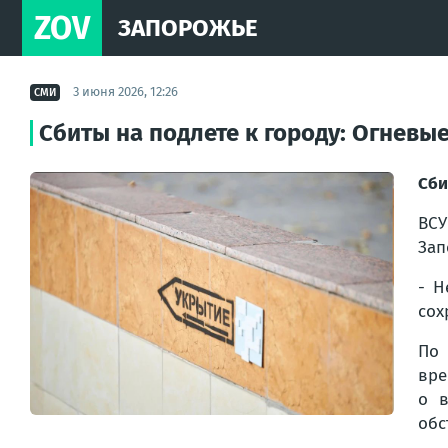
ZOV
ЗАПОРОЖЬЕ
3 июня 2026, 12:26
СМИ
Сбиты на подлете к городу: Огнев
Сби
ВСУ
Зап
- Н
сох
По 
вре
о в
обс