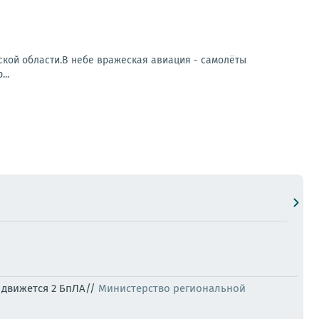
кой области.В небе вражеская авиация - самолёты
..
к движется 2 БпЛА//
Министерство региональной