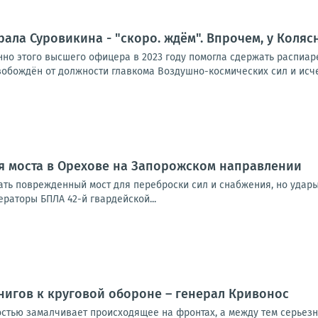
ала Суровикина - "скоро. ждём". Впрочем, у Коля
но этого высшего офицера в 2023 году помогла сдержать распиаре
вобождён от должности главкома Воздушно-космических сил и исчез
я моста в Орехове на Запорожском направлении
ать поврежденный мост для переброски сил и снабжения, но уда
раторы БПЛА 42-й гвардейской...
нигов к круговой обороне – генерал Кривонос
стью замалчивает происходящее на фронтах, а между тем серьезн