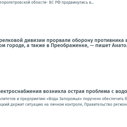
епропетровской области- ВС РФ продвинулись в...
трелковой дивизии прорвали оборону противника 
ом городе, а также в Преображенке, — пишет Анат
электроснабжения возникла острая проблема с во
литетов и предприятию «Вода Запорожья» поручено обеспечить б
цкий держит ситуацию на личном контроле, Правительство региона