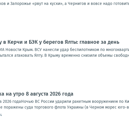
ков и Запорожье «рвут на куски», а Чернигов и вовсе надо готовить
 в Керчи и БЭК у берегов Ялты: главное за день
ИА Новости Крым. ВСУ нанесли удар беспилотником по многокварти
ытался атаковать Ялту. В Крыму временно снизили объемы свободн
а на утро 8 августа 2026 года
та 2026 годаНочью ВС России ударили ракетным вооружением по Ки
е поражены суда торгового флота Украины (в Черном морес юго-во
54