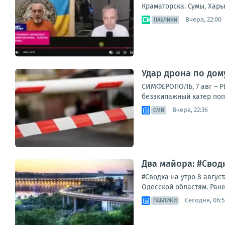
Краматорска. Сумы, Харь
Вчера, 22:00
ПАБЛИКИ
Удар дрона по дому
СИМФЕРОПОЛЬ, 7 авг – Р
безэкипажный катер поп
Вчера, 22:36
СМИ
Два майора: #Сводк
#Сводка на утро 8 авгус
Одесской областям. Ране
Сегодня, 06:
ПАБЛИКИ