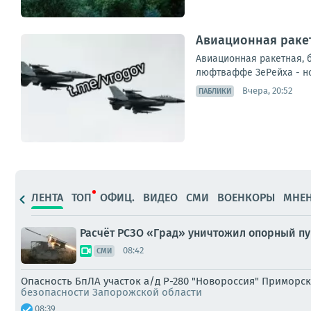
Авиационная ракет
Авиационная ракетная, 
люфтваффе ЗеРейха - но
Вчера, 20:52
ПАБЛИКИ
ЛЕНТА
ТОП
ОФИЦ.
ВИДЕО
СМИ
ВОЕНКОРЫ
МНЕ
Расчёт РСЗО «Град» уничтожил опорный пу
08:42
СМИ
Опасность БпЛА участок а/д Р-280 "Новороссия" Приморск
безопасности Запорожской области
08:39