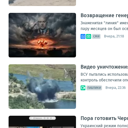
Возвращение генер
Знаменитая "линия" имен
пару месяцев он был ос
Вчера, 21:18
СМИ
Видео уничтожени
ВСУ пытались использов
контроль обеспечили опе
Вчера, 22:36
ПАБЛИКИ
Пора готовить Чер
Украинский режим полно