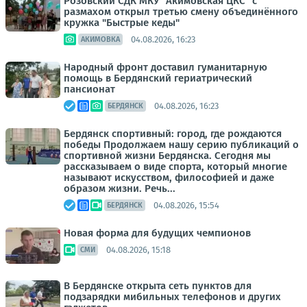
Розовский СДК МКУ "Акимовская ЦКС" с
размахом открыл третью смену объединённого
кружка "Быстрые кеды"
04.08.2026, 16:23
АКИМОВКА
Народный фронт доставил гуманитарную
помощь в Бердянский гериатрический
пансионат
04.08.2026, 16:23
БЕРДЯНСК
Бердянск спортивный: город, где рождаются
победы Продолжаем нашу серию публикаций о
спортивной жизни Бердянска. Сегодня мы
рассказываем о виде спорта, который многие
называют искусством, философией и даже
образом жизни. Речь...
04.08.2026, 15:54
БЕРДЯНСК
Новая форма для будущих чемпионов
04.08.2026, 15:18
СМИ
В Бердянске открыта сеть пунктов для
подзарядки мибильных телефонов и других