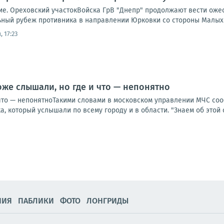
е. Ореховский участокВойска ГрВ "Днепр" продолжают вести ожес
ный рубеж противника в направлении Юрковки со стороны Малых
 17:23
оже слышали, но где и что — непонятно
 что — непонятноТакими словами в московском управлении МЧС соо
, который услышали по всему городу и в области. "Знаем об этой си
НИЯ
ПАБЛИКИ
ФОТО
ЛОНГРИДЫ