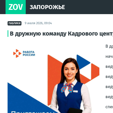
ZOV
ЗАПОРОЖЬЕ
9 июля 2026, 09:04
ПАБЛИКИ
В дружную команду Кадрового цент
В д
нач
вед
вед
вед
вед
спе