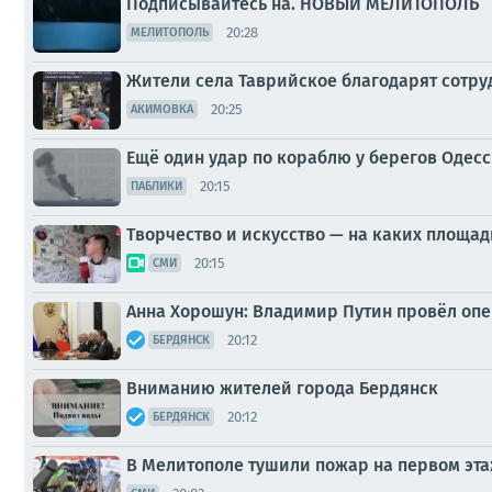
Подписывайтесь на. НОВЫЙ МЕЛИТОПОЛЬ
20:28
МЕЛИТОПОЛЬ
Жители села Таврийское благодарят сотру
20:25
АКИМОВКА
Ещё один удар по кораблю у берегов Одес
20:15
ПАБЛИКИ
Творчество и искусство — на каких площа
20:15
СМИ
Анна Хорошун: Владимир Путин провёл оп
20:12
БЕРДЯНСК
Вниманию жителей города Бердянск
20:12
БЕРДЯНСК
В Мелитополе тушили пожар на первом эт