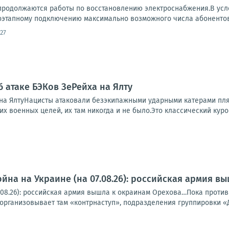
продолжаются работы по восстановлению электроснабжения.В усл
оэтапному подключению максимально возможного числа абонентов.
27
б атаке БЭКов ЗеРейха на Ялту
 на ЯлтуНацисты атаковали безэкипажными ударными катерами пл
ких военных целей, их там никогда и не было.Это классический курор
йна на Украине (на 07.08.26): российская армия 
7.08.26): российская армия вышла к окраинам Орехова…Пока против
 организовывает там «контрнаступ», подразделения группировки «