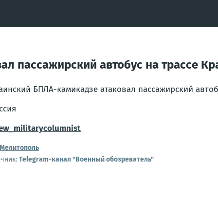
ал пассажирский автобус на трассе Кр
аинский БПЛА-камикадзе атаковал пассажирский автобу
ссия
w_militarycolumnist
Мелитополь
очник:
Telegram-канал "Военный обозреватель"