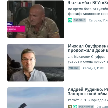
Экс-комбат ВСУ: «
Во время боев за Гуляй
фортификационные соору
Сегодня, 11:4
ПАБЛИКИ
Михаил Онуфриенк
продолжили добива
… с Михаилом Онуфриенк
ударов и смена приоритет
Сегодня, 11:09
МНЕНИЯ
Андрей Руденко: Р
Запорожской обла
Расчёт РСЗО «Торнадо-С
Сегодня
ВОЕНКОРЫ