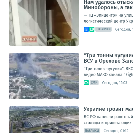
Нам удалось отыск
Минобороны, а та
— ТЦ «Эпицентр» на улиц
логистический центр Укр
Сегодня, 1
ПАБЛИКИ
"Три тонны чугуни
ВСУ в Орехове Зап
"Три тонны чугуния". В
видео МАКС-канала "Figh
Сегодня, 12:03
СМИ
Украине грозит ма
ВС РФ нанесли ракетный
столицы и прилегающих 
Сегодня, 01:12
ПАБЛИКИ