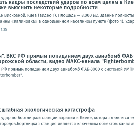
ать кадры последствий ударов по всем целям в Кие
кже выяснить некоторые подробности
е Вискозной, Киев (видео 1). Площадь — 8.000 м2. Здание полност
аины «Калиновка» в одноименном населнном пункте (фото 1). Удар
1:35
я". ВКС РФ прямым попаданием двух авиабомб ФАБ
орожской области, видео МАКС-канала "Fighterbom
КС РФ прямым попаданием двух авиабомб ФАБ-3000 с системой УМП
terbomber".
сштабная экологическая катастрофа
 удар по Бортницкой станции аэрации в Киеве, которая является
городов.Бортницкая станция является ключевым объектом канализ