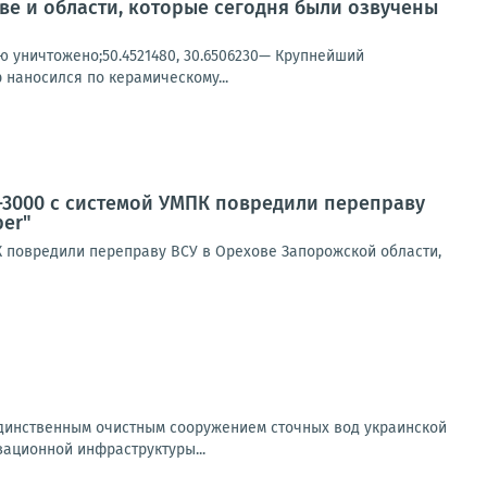
ве и области, которые сегодня были озвучены
ью уничтожено;50.4521480, 30.6506230— Крупнейший
 наносился по керамическому...
-3000 с системой УМПК повредили переправу
ber"
К повредили переправу ВСУ в Орехове Запорожской области,
 единственным очистным сооружением сточных вод украинской
ационной инфраструктуры...