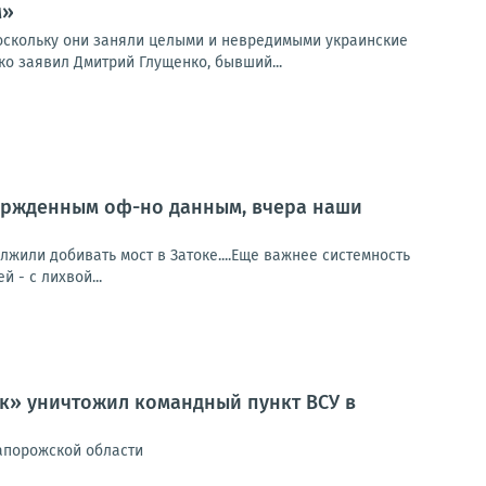
м»
поскольку они заняли целыми и невредимыми украинские
о заявил Дмитрий Глущенко, бывший...
ержденным оф-но данным, вчера наши
или добивать мост в Затоке....Еще важнее системность
й - с лихвой...
ок» уничтожил командный пункт ВСУ в
Запорожской области