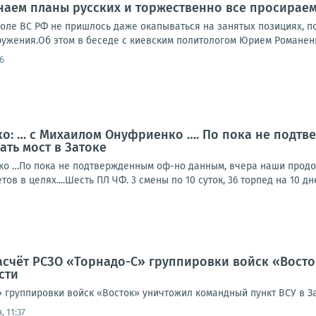
Знаем планы русских и торжественно все просирае
поле ВС РФ не пришлось даже окапываться на занятых позициях, 
жения.Об этом в беседе с киевским политологом Юрием Романенк
6
о: … с Михаилом Онуфриенко …. По пока не подтв
ть мост в Затоке
о …По пока не подтвержденным оф-но данным, вчера наши продолж
ов в целях....Шесть ПЛ ЧФ. 3 смены по 10 суток, 36 торпед на 10 дне
асчёт РСЗО «Торнадо-С» группировки войск «Вост
сти
» группировки войск «Восток» уничтожил командный пункт ВСУ в 
, 11:37