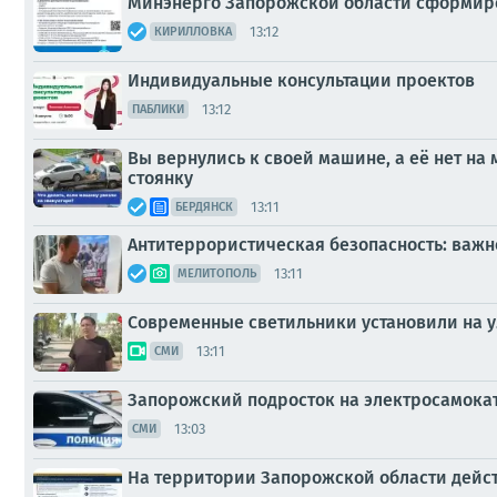
Минэнерго Запорожской области сформир
13:12
КИРИЛЛОВКА
Индивидуальные консультации проектов
13:12
ПАБЛИКИ
Вы вернулись к своей машине, а её нет на
стоянку
13:11
БЕРДЯНСК
Антитеррористическая безопасность: важн
13:11
МЕЛИТОПОЛЬ
Современные светильники установили на у
13:11
СМИ
Запорожский подросток на электросамокат
13:03
СМИ
На территории Запорожской области дейст