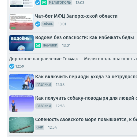
13:03
МЕЛИТОПОЛЬ
Чат-бот МФЦ Запорожской области
13:01
ОФИЦ.
Водоем без опасности: как избежать беды
13:01
ПАБЛИКИ
Дорожное направление Токмак — Мелитополь опасность
12:59
Как включить периоды ухода за нетрудосп
12:58
ПАБЛИКИ
Как получить собаку-поводыря для людей 
12:58
ПАБЛИКИ
Соленость Азовского моря повышается, к б
12:54
СМИ