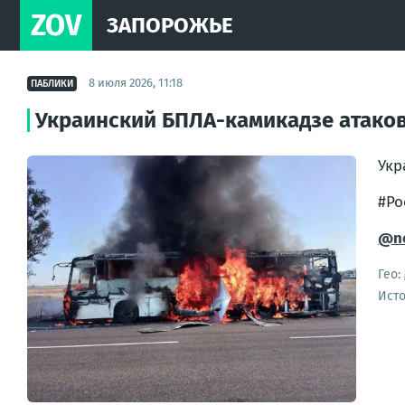
ZOV
ЗАПОРОЖЬЕ
8 июля 2026, 11:18
ПАБЛИКИ
Украинский БПЛА-камикадзе атаков
Укр
#Ро
@ne
Гео:
Ист