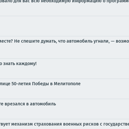
овало для вас всю необходимую информацию о программ
 месте? Не спешите думать, что автомобиль угнали, — воз
о знать каждому!
лице 50-летия Победы в Мелитополе
е врезался в автомобиль
вует механизм страхования военных рисков с государст