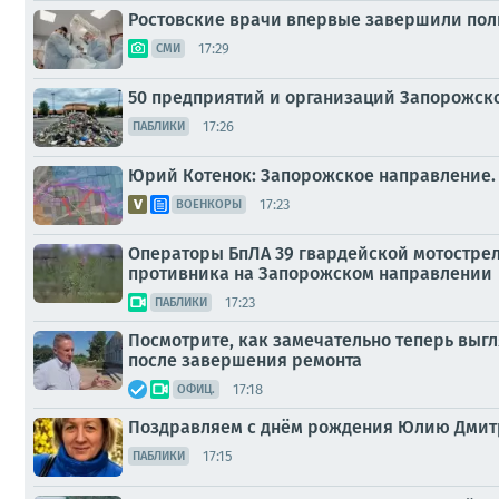
Ростовские врачи впервые завершили пол
17:29
СМИ
50 предприятий и организаций Запорожск
17:26
ПАБЛИКИ
Юрий Котенок: Запорожское направление.
17:23
ВОЕНКОРЫ
Операторы БпЛА 39 гвардейской мотострел
противника на Запорожском направлении
17:23
ПАБЛИКИ
Посмотрите, как замечательно теперь выг
после завершения ремонта
17:18
ОФИЦ.
Поздравляем с днём рождения Юлию Дмит
17:15
ПАБЛИКИ