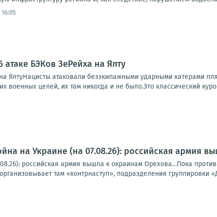
 16:05
б атаке БЭКов ЗеРейха на Ялту
 на ЯлтуНацисты атаковали безэкипажными ударными катерами пл
ких военных целей, их там никогда и не было.Это классический курор
йна на Украине (на 07.08.26): российская армия 
7.08.26): российская армия вышла к окраинам Орехова…Пока против
 организовывает там «контрнаступ», подразделения группировки «