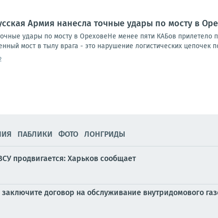
усская Армия нанесла точные удары по мосту в Ор
точные удары по мосту в ОреховеНе менее пяти КАБов прилетело 
ный мост в тылу врага - это нарушение логистических цепочек пос
2
НИЯ
ПАБЛИКИ
ФОТО
ЛОНГРИДЫ
ВСУ продвигается: Харьков сообщает
 заключите договор на обслуживание внутридомового га