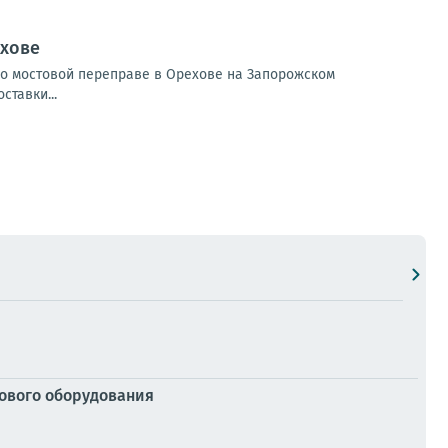
ехове
по мостовой переправе в Орехове на Запорожском
тавки...
зового оборудования