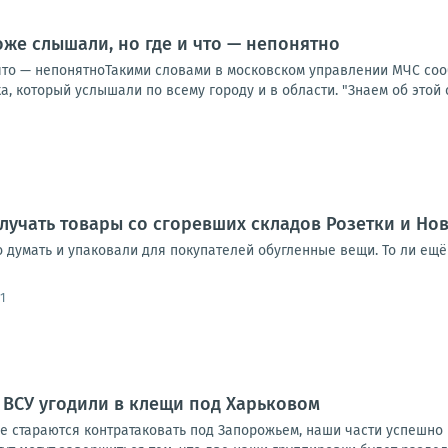
оже слышали, но где и что — непонятно
 что — непонятноТакими словами в московском управлении МЧС соо
, который услышали по всему городу и в области. "Знаем об этой си
лучать товары со сгоревших складов Розетки и Но
го думать и упаковали для покупателей обугленные вещи. То ли
1
 ВСУ угодили в клещи под Харьковом
е стараются контратаковать под Запорожьем, наши части успешно