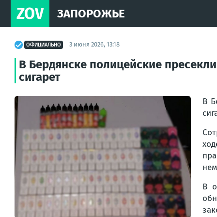
ZOV
ЗАПОРОЖЬЕ
3 июня 2026, 13:18
ОФИЦИАЛЬНО
В Бердянске полицейские пресекл
сигарет
В Б
сиг
Сот
хо
пра
нем
В о
обн
за