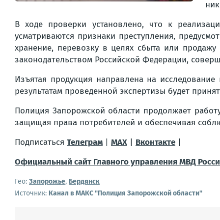
ник
В ходе проверки установлено, что к реализац
усматриваются признаки преступления, предусмот
хранение, перевозку в целях сбыта или продажу
законодательством Российской Федерации, соверш
Изъятая продукция направлена на исследование 
результатам проведенной экспертизы будет приня
Полиция Запорожской области продолжает работ
защищая права потребителей и обеспечивая собл
Подписаться
Телеграм
|
MAX
|
Вконтакте
|
Официальный сайт Главного управления МВД Росси
Гео:
Запорожье
,
Бердянск
Источник:
Канал в МАКС "Полиция Запорожской области"