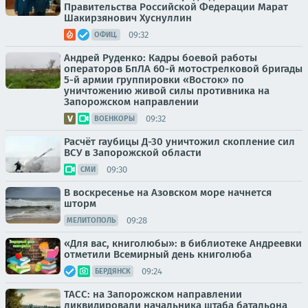
Правительства Российской Федерации Марат
Шакирзянович Хуснуллин
09:32
ОФИЦ.
Андрей Руденко: Кадры боевой работы
операторов БпЛА 60-й мотострелковой бригады
5-й армии группировки «Восток» по
уничтожению живой силы противника на
Запорожском направлении
09:32
ВОЕНКОРЫ
Расчёт гаубицы Д-30 уничтожил скопление сил
ВСУ в Запорожской области
09:30
СМИ
В воскресенье на Азовском море начнется
шторм
09:28
МЕЛИТОПОЛЬ
«Для вас, книголюбы»: в библиотеке Андреевки
отметили Всемирный день книголюба
09:24
БЕРДЯНСК
ТАСС: на Запорожском направлении
ликвидировали начальника штаба батальона