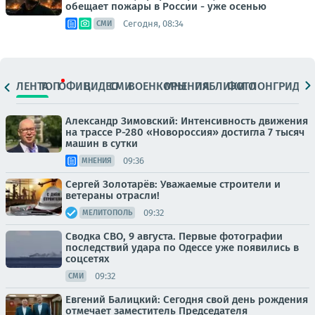
обещает пожары в России - уже осенью
Сегодня, 08:34
СМИ
ЛЕНТА
ТОП
ОФИЦ.
ВИДЕО
СМИ
ВОЕНКОРЫ
МНЕНИЯ
ПАБЛИКИ
ФОТО
ЛОНГРИДЫ
Александр Зимовский: Интенсивность движения
на трассе Р-280 «Новороссия» достигла 7 тысяч
машин в сутки
09:36
МНЕНИЯ
Сергей Золотарёв: Уважаемые строители и
ветераны отрасли!
09:32
МЕЛИТОПОЛЬ
Сводка СВО, 9 августа. Первые фотографии
последствий удара по Одессе уже появились в
соцсетях
09:32
СМИ
Евгений Балицкий: Сегодня свой день рождения
отмечает заместитель Председателя