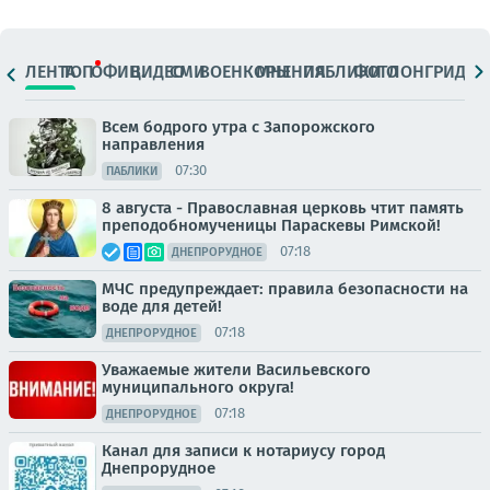
ЛЕНТА
ТОП
ОФИЦ.
ВИДЕО
СМИ
ВОЕНКОРЫ
МНЕНИЯ
ПАБЛИКИ
ФОТО
ЛОНГРИДЫ
Всем бодрого утра с Запорожского
направления
07:30
ПАБЛИКИ
8 августа - Православная церковь чтит память
преподобномученицы Параскевы Римской!
07:18
ДНЕПРОРУДНОЕ
МЧС предупреждает: правила безопасности на
воде для детей!
07:18
ДНЕПРОРУДНОЕ
Уважаемые жители Васильевского
муниципального округа!
07:18
ДНЕПРОРУДНОЕ
Канал для записи к нотариусу город
Днепрорудное