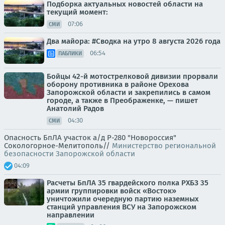
Подборка актуальных новостей области на
текущий момент:
07:06
СМИ
Два майора: #Сводка на утро 8 августа 2026 года
06:54
ПАБЛИКИ
Бойцы 42-й мотострелковой дивизии прорвали
оборону противника в районе Орехова
Запорожской области и закрепились в самом
городе, а также в Преображенке, — пишет
Анатолий Радов
04:30
СМИ
Опасность БпЛА участок а/д Р-280 "Новороссия"
Сокологорное-Мелитополь//
Министерство региональной
безопасности Запорожской области
04:09
Расчеты БпЛА 35 гвардейского полка РХБЗ 35
армии группировки войск «Восток»
уничтожили очередную партию наземных
станций управления ВСУ на Запорожском
направлении