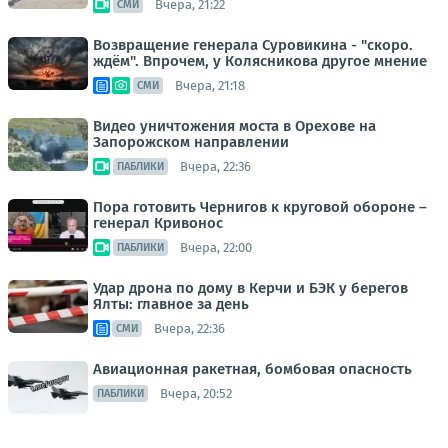
Вчера, 21:22
СМИ
Возвращение генерала Суровикина - "скоро.
ждём". Впрочем, у Колясникова другое мнение
Вчера, 21:18
СМИ
Видео уничтожения моста в Орехове на
Запорожском направлении
Вчера, 22:36
ПАБЛИКИ
Пора готовить Чернигов к круговой обороне –
генерал Кривонос
Вчера, 22:00
ПАБЛИКИ
Удар дрона по дому в Керчи и БЭК у берегов
Ялты: главное за день
Вчера, 22:36
СМИ
Авиационная ракетная, бомбовая опасность
Вчера, 20:52
ПАБЛИКИ