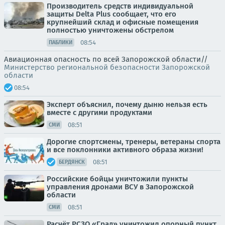
Производитель средств индивидуальной
защиты Delta Plus сообщает, что его
крупнейший склад и офисные помещения
полностью уничтожены обстрелом
08:54
ПАБЛИКИ
Авиационная опасность по всей Запорожской области//
Министерство региональной безопасности Запорожской
области
08:54
Эксперт объяснил, почему дыню нельзя есть
вместе с другими продуктами
08:51
СМИ
Дорогие спортсмены, тренеры, ветераны спорта
и все поклонники активного образа жизни!
08:51
БЕРДЯНСК
Российские бойцы уничтожили пункты
управления дронами ВСУ в Запорожской
области
08:51
СМИ
Расчёт РСЗО «Град» уничтожил опорный пункт