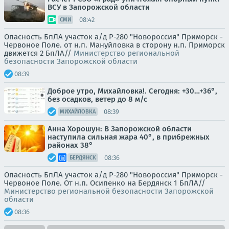
ВСУ в Запорожской области
08:42
СМИ
Опасность БпЛА участок а/д Р-280 "Новороссия" Приморск -
Червоное Поле. от н.п. Мануйловка в сторону н.п. Приморск
движется 2 БпЛА//
Министерство региональной
безопасности Запорожской области
08:39
Доброе утро, Михайловка!. Сегодня: +30…+36°,
без осадков, ветер до 8 м/с
08:39
МИХАЙЛОВКА
Анна Хорошун: В Запорожской области
наступила сильная жара 40°, в прибрежных
районах 38°
08:36
БЕРДЯНСК
Опасность БпЛА участок а/д Р-280 "Новороссия" Приморск -
Червоное Поле. От н.п. Осипенко на Бердянск 1 БпЛА//
Министерство региональной безопасности Запорожской
области
08:36