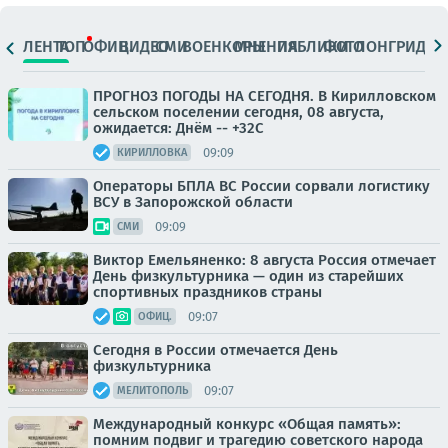
ЛЕНТА
ТОП
ОФИЦ.
ВИДЕО
СМИ
ВОЕНКОРЫ
МНЕНИЯ
ПАБЛИКИ
ФОТО
ЛОНГРИДЫ
ПРОГНОЗ ПОГОДЫ НА СЕГОДНЯ. В Кирилловском
сельском поселении сегодня, 08 августа,
ожидается: Днём -- +32С
09:09
КИРИЛЛОВКА
Операторы БПЛА ВС России сорвали логистику
ВСУ в Запорожской области
09:09
СМИ
Виктор Емельяненко: 8 августа Россия отмечает
День физкультурника — один из старейших
спортивных праздников страны
09:07
ОФИЦ.
Сегодня в России отмечается День
физкультурника
09:07
МЕЛИТОПОЛЬ
Международный конкурс «Общая память»:
помним подвиг и трагедию советского народа