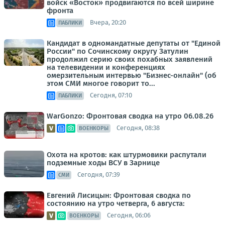
войск «Восток» продвигаются по всей ширине
фронта
Вчера, 20:20
ПАБЛИКИ
Кандидат в одномандатные депутаты от "Единой
России" по Сочинскому округу Затулин
продолжил серию своих похабных заявлений
на телевидении и конференциях
омерзительным интервью "Бизнес-онлайн" (об
этом СМИ многое говорит то...
Сегодня, 07:10
ПАБЛИКИ
WarGonzo: Фронтовая сводка на утро 06.08.26
Сегодня, 08:38
ВОЕНКОРЫ
Охота на кротов: как штурмовики распутали
подземные ходы ВСУ в Зарнице
Сегодня, 07:39
СМИ
Евгений Лисицын: Фронтовая сводка по
состоянию на утро четверга, 6 августа:
Сегодня, 06:06
ВОЕНКОРЫ